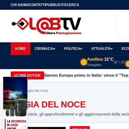
CHI SIAMO
CONTATTI
PUBBLICITÀ
CERCA
HOME
CRONACA
POLITICA
ATTUALITÀ
ECO
Avellino
31°C
36° / 20°
Soleggiato
Sannio Europa primo in Italia: vince il “Top
ULTIME NOTIZIE
Home
> magia del noce
MAGIA DEL NOCE
Tutte le notizie, gli approfondimenti e gli aggiornamenti della sez