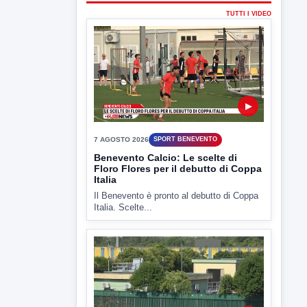
7 AGOSTO 2026
SPORT BENEVENTO
Benevento Calcio: Le scelte di
Floro Flores per il debutto di Coppa
Italia
Il Benevento è pronto al debutto di Coppa
Italia. Scelte...
▶
7 AGOSTO 2026
ATTUALITÀ
Miasmi e Calore, l'ASL parla
attraverso il Comune
Nessuna nuova moria di pesci e nessuna
criticità igienico-sanitaria nel...