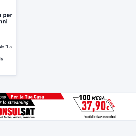
 per
nni
lo “La
la