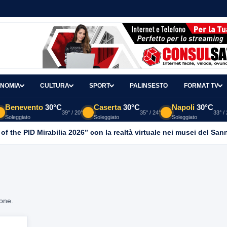
NOMIA
CULTURA
SPORT
PALINSESTO
FORMAT TV
Benevento
30°C
Caserta
30°C
Napoli
30°C
39° / 20°
35° / 24°
33° /
Soleggiato
Soleggiato
Soleggiato
 of the PID Mirabilia 2026” con la realtà virtuale nei musei del San
ione.