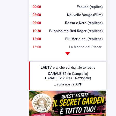
00:00
FabLab (replica)
02:00
Nouvelle Vouge (Film)
09:00
Rosso e Nero (repliche)
10:30
Buonissimo Red Roger (repliche)
12:00
Fili Meridiani (repliche)
13:00
La Mappa dei Piaceri
14:00
LabNews
17:00
LabNews (replica)
LABTV
e anche sul digitale terrestre
18:30
Di Faccia e di Profilo (repliche)
CANALE 84
(in Campania)
CANALE 268
(DDT Nazionale)
19:30
LabNews (Diretta)
E sulla nostra
APP
21:00
Free Sport
23:00
LabNews (replica)