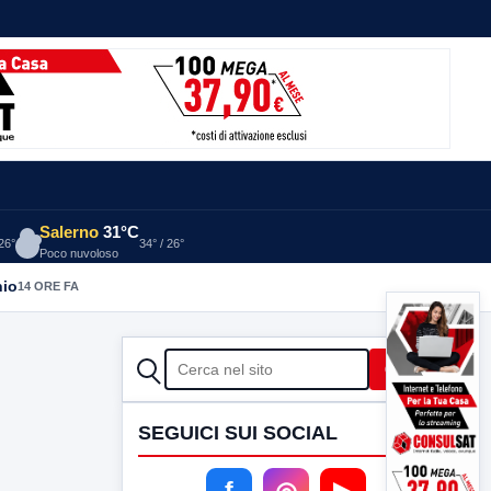
Salerno
31°C
 26°
34° / 26°
Poco nuvoloso
nio
14 ORE FA
CERCA
Cerca
SEGUICI SUI SOCIAL
f
◎
▶