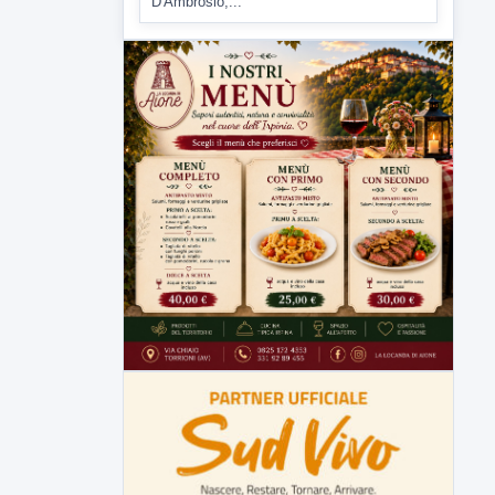
Tirata del Carro ancora in forse,
D'Ambrosio: continuiamo a lavorare
L'assessore comunale alla Cultura di
Mirabella Eclano, Raffaella Rita
D'Ambrosio,...