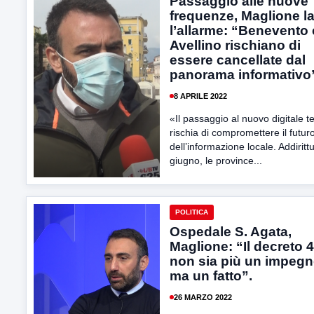
Passaggio alle nuove
frequenze, Maglione l
l’allarme: “Benevento 
Avellino rischiano di
essere cancellate dal
panorama informativo
8 APRILE 2022
«Il passaggio al nuovo digitale t
rischia di compromettere il futur
dell’informazione locale. Addiritt
giugno, le province...
POLITICA
Ospedale S. Agata,
Maglione: “Il decreto 
non sia più un impeg
ma un fatto”.
26 MARZO 2022