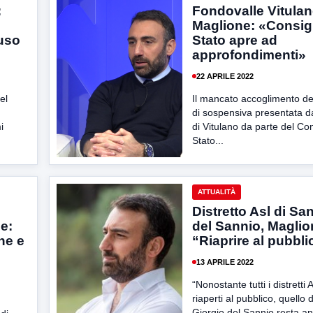
:
Fondovalle Vitulan
Maglione: «Consigl
’uso
Stato apre ad
approfondimenti»
22 APRILE 2022
el
Il mancato accoglimento del
di sospensiva presentata 
i
di Vitulano da parte del Con
Stato...
ATTUALITÀ
Distretto Asl di Sa
e:
del Sannio, Maglio
ne e
“Riaprire al pubbli
13 APRILE 2022
“Nonostante tutti i distretti 
riaperti al pubblico, quello 
Giorgio del Sannio resta anc