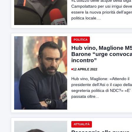
«L’utilizzo delle acque della diga
Campolattaro per usi irrigui dev
essere la nuova priorità dell’ag
politica locale....
POLITICA
Hub vino, Maglione M
Barone “urge convoc
incontro”
12 APRILE 2022
Hub vino, Maglione: «Attendo il
presidente dell’Asi o il capo della
segreteria politica di NDC?» «E’
passata oltre...
ATTUALITÀ