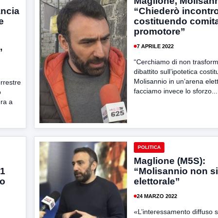
Maglione, Molisann
ancia
“Chiederò incontro
e
costituendo comit
promotore”
7 APRILE 2022
”
“Cerchiamo di non trasforma
dibattito sull’ipotetica costi
Molisannio in un’arena elet
errestre
facciamo invece lo sforzo...
o
ura a
POLITICA
Maglione (M5S):
41
“Molisannio non si
no
elettorale”
24 MARZO 2022
«L’interessamento diffuso 