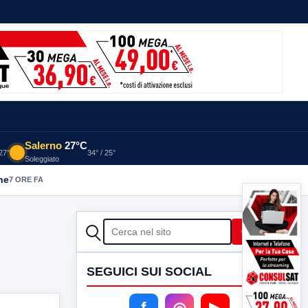
Salerno
27°C
 27°
34° / 25°
Soleggiato
he
7 ORE FA
CERCA
Cerca
SEGUICI SUI SOCIAL
f
◎
▶