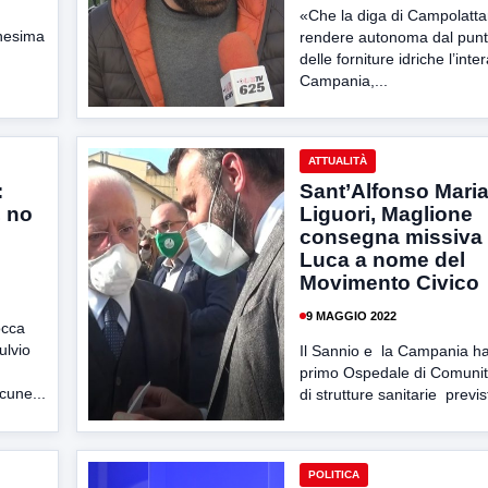
«Che la diga di Campolatt
nnesima
rendere autonoma dal punto
delle forniture idriche l’int
Campania,...
ATTUALITÀ
:
Sant’Alfonso Maria
, no
Liguori, Maglione
consegna missiva
Luca a nome del
Movimento Civico
9 MAGGIO 2022
occa
ulvio
Il Sannio e la Campania ha
primo Ospedale di Comunità
cune...
di strutture sanitarie previst
POLITICA