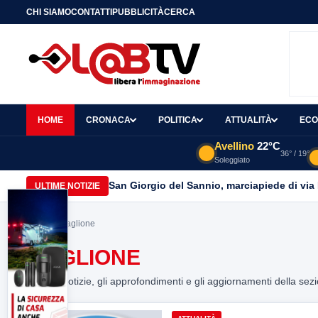
CHI SIAMO
CONTATTI
PUBBLICITÀ
CERCA
HOME
CRONACA
POLITICA
ATTUALITÀ
ECO
Avellino
22°C
36° / 19°
Soleggiato
San Giorgio del Sannio, marciapiede di via
ULTIME NOTIZIE
Home
> maglione
MAGLIONE
Tutte le notizie, gli approfondimenti e gli aggiornamenti della sez