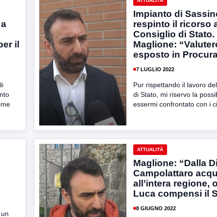
ATTUALITÀ
Impianto di Sassin
 a
respinto il ricorso 
Consiglio di Stato.
er il
Maglione: “Valuter
esposto in Procur
7 LUGLIO 2022
di
Pur rispettando il lavoro de
nto
di Stato, mi riservo la possi
come
essermi confrontato con i cit
ATTUALITÀ
Maglione: “Dalla D
Campolattaro acq
all’intera regione, 
Luca compensi il 
8 GIUGNO 2022
 un