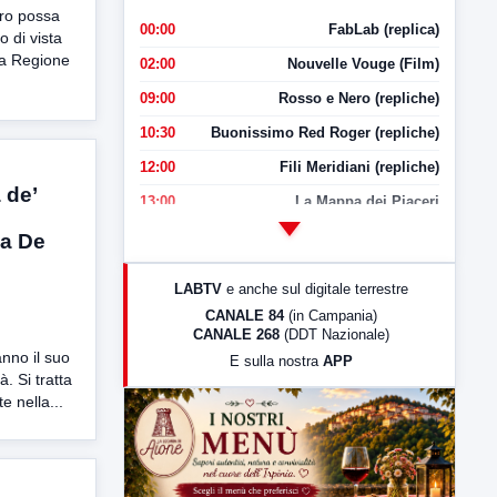
aro possa
00:00
FabLab (replica)
 di vista
era Regione
02:00
Nouvelle Vouge (Film)
09:00
Rosso e Nero (repliche)
10:30
Buonissimo Red Roger (repliche)
12:00
Fili Meridiani (repliche)
 de’
13:00
La Mappa dei Piaceri
14:00
LabNews
 a De
17:00
LabNews (replica)
LABTV
e anche sul digitale terrestre
18:30
Di Faccia e di Profilo (repliche)
CANALE 84
(in Campania)
CANALE 268
(DDT Nazionale)
19:30
LabNews (Diretta)
nno il suo
E sulla nostra
APP
21:00
Free Sport
. Si tratta
e nella...
23:00
LabNews (replica)