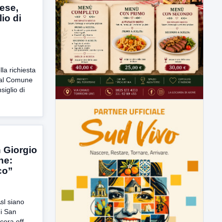
ese,
io di
la richiesta
dal Comune
siglio di
n Giorgio
ne:
co”
Asl siano
di San
ora off...