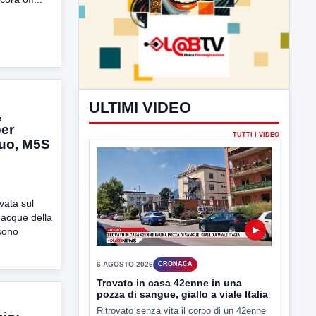
,
per
guo, M5S
ULTIMI VIDEO
TUTTI I VIDEO
vata sul
 acque della
sono
▶