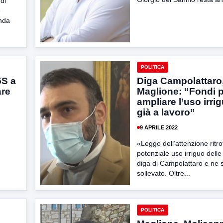
 di
e
enda
POLITICA
5S a
Diga Campolattaro
are
Maglione: “Fondi 
ampliare l’uso irri
già a lavoro”
9 APRILE 2022
«Leggo dell’attenzione ritro
potenziale uso irriguo delle
diga di Campolattaro e ne 
sollevato. Oltre...
POLITICA