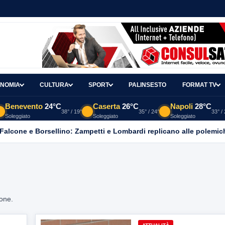
NOMIA
CULTURA
SPORT
PALINSESTO
FORMAT TV
Benevento
24°C
Caserta
26°C
Napoli
28°C
38° / 19°
35° / 24°
33° /
Soleggiato
Soleggiato
Soleggiato
 Falcone e Borsellino: Zampetti e Lombardi replicano alle polemic
ione.