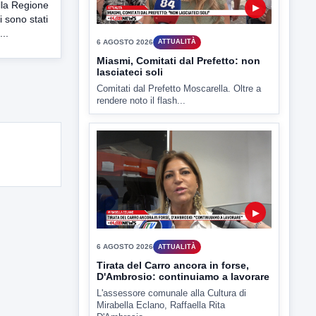
lla Regione
i sono stati
..
▶
6 AGOSTO 2026
ATTUALITÀ
Miasmi, Comitati dal Prefetto: non
lasciateci soli
Comitati dal Prefetto Moscarella. Oltre a
rendere noto il flash...
▶
6 AGOSTO 2026
ATTUALITÀ