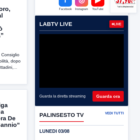
oro,
Facebook
Instagram
YouTube
al
LABTV LIVE
LIVE
ò
a”
l Consiglio
bilità, dopo
tadini,...
Guarda ora
Guarda la diretta streaming
iga
ua
VEDI TUTTI
PALINSESTO TV
ora De
Sannio”
LUNEDI 03/08