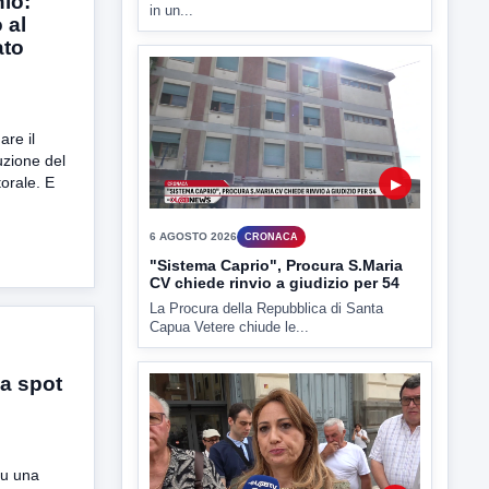
io:
6 AGOSTO 2026
CRONACA
 al
Trovato in casa 42enne in una
ato
pozza di sangue, giallo a viale Italia
Ritrovato senza vita il corpo di un 42enne
in un...
re il
tuzione del
torale. E
▶
6 AGOSTO 2026
CRONACA
"Sistema Caprio", Procura S.Maria
CV chiede rinvio a giudizio per 54
a spot
La Procura della Repubblica di Santa
Capua Vetere chiude le...
su una