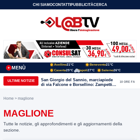
CHI SIAMO
CONTATTI
PUBBLICITÀ
CERCA
Avellino
21°C
Benevento
21°C
MENÙ
+
Caserta
25°C
Napoli
27°C
Salerno
26°C
San Giorgio del Sannio, marciapiede
ULTIME NOTIZIE
10 ORE FA
di via Falcone e Borsellino: Zampetti e
Lombardi replicano alle polemiche
Home
> maglione
MAGLIONE
Tutte le notizie, gli approfondimenti e gli aggiornamenti della
sezione.