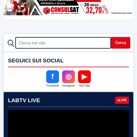
CERCA
Cerca
SEGUICI SUI SOCIAL
f
◎
▶
Facebook
Instagram
YouTube
LABTV LIVE
LIVE