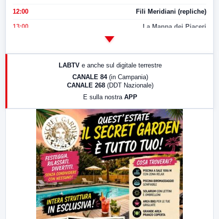
12:00
Fili Meridiani (repliche)
13:00
La Mappa dei Piaceri
14:00
LabNews
17:00
LabNews (replica)
LABTV
e anche sul digitale terrestre
18:30
Di Faccia e di Profilo (repliche)
CANALE 84
(in Campania)
CANALE 268
(DDT Nazionale)
19:30
LabNews (Diretta)
E sulla nostra
APP
21:00
Free Sport
23:00
LabNews (replica)