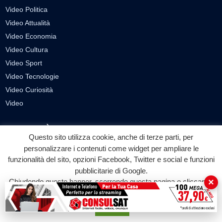
Video Politica
Video Attualità
Video Economia
Video Cultura
Video Sport
Video Tecnologie
Video Curiosità
Video
PUBBLICITÀ
Questo sito utilizza cookie, anche di terze parti, per
Richiesta pubblicazione articoli/banner
personalizzare i contenuti come widget per ampliare le
funzionalità del sito, opzioni Facebook, Twitter e social e funzioni
SEGUICI SUI SOCIAL
pubblicitarie di Google.
×
Chiudendo questo banner, scorrendo questa pagina o cliccando
f
◎
▶
su qualunque suo elemento acconsenti all'uso dei cookie.
Facebook
Instagram
YouTube
Accetta