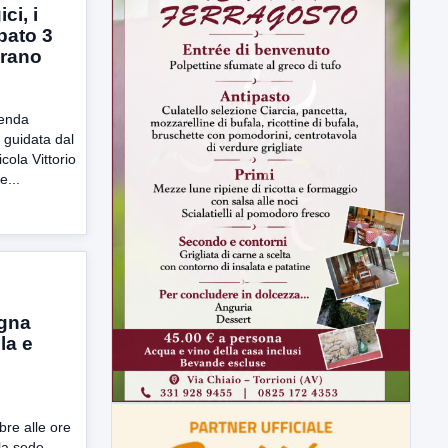
ci, i
bato 3
rano
ienda
, guidata dal
cola Vittorio
e...
agna
la e
re alle ore
lla sede