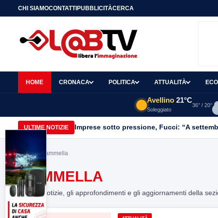
CHI SIAMO
CONTATTI
PUBBLICITÀ
CERCA
HOME
CRONACA
POLITICA
ATTUALITÀ
ECO
Avellino
21°C
36° / 20°
Soleggiato
Imprese sotto pressione, Fucci: “A settemb
ULTIME NOTIZIE
Home
> mammella
MAMMELLA
Tutte le notizie, gli approfondimenti e gli aggiornamenti della sez