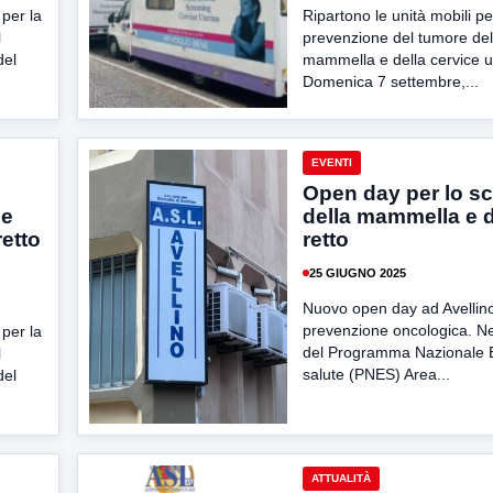
 per la
Ripartono le unità mobili pe
l
prevenzione del tumore del
del
mammella e della cervice u
Domenica 7 settembre,...
EVENTI
Open day per lo s
 e
della mammella e d
retto
retto
25 GIUGNO 2025
Nuovo open day ad Avellino
prevenzione oncologica. Ne
 per la
del Programma Nazionale E
l
salute (PNES) Area...
del
ATTUALITÀ