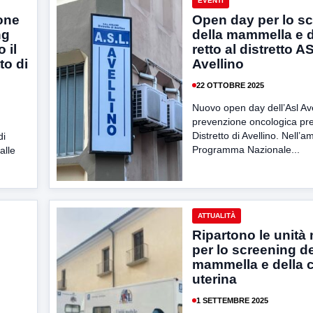
EVENTI
one
Open day per lo s
ng
della mammella e d
 il
retto al distretto A
to di
Avellino
22 OTTOBRE 2025
Nuovo open day dell’Asl Ave
prevenzione oncologica pre
Distretto di Avellino. Nell’a
di
Programma Nazionale...
alle
ATTUALITÀ
Ripartono le unità 
per lo screening de
mammella e della 
uterina
1 SETTEMBRE 2025