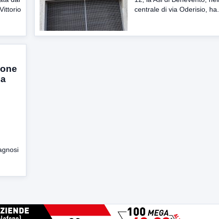
ittorio
centrale di via Oderisio, ha.
ione
 a
iagnosi