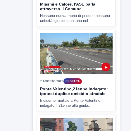
▶
7 AGOSTO 2026
CRONACA
Ponte Valentino,21enne indagato:
ipotesi duplice omicidio stradale
Incidente mortale a Ponte Valentino,
indagato il 21enne alla guida...
▶
7 AGOSTO 2026
CRONACA
Malore o aggressione? Sarà
l'autopsia a chiarire il giallo di Villa
Adriana
Sarà affidato con ogni probabilità all'inizio