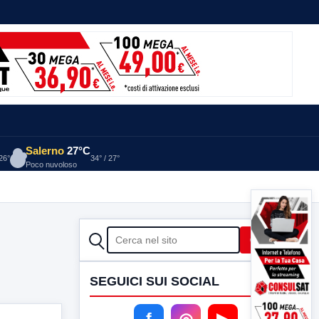
Salerno
27°C
 26°
34° / 27°
Poco nuvoloso
CERCA
Cerca
SEGUICI SUI SOCIAL
f
◎
▶