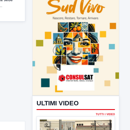
..
ULTIMI VIDEO
TUTTI I VIDEO
▶
7 AGOSTO 2026
SPORT BENEVENTO
Benevento Calcio: Le scelte di
Floro Flores per il debutto di Coppa
Italia