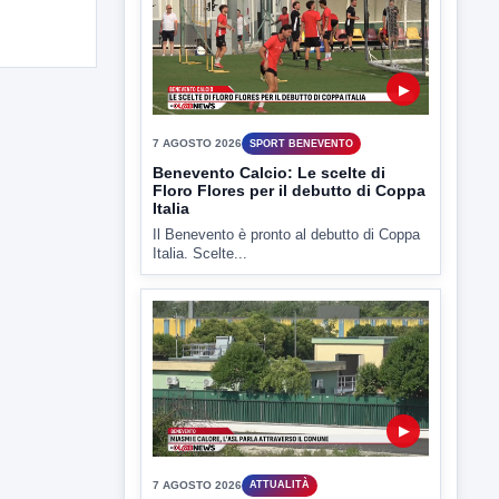
Il Benevento è pronto al debutto di Coppa
Italia. Scelte...
▶
7 AGOSTO 2026
ATTUALITÀ
Miasmi e Calore, l'ASL parla
attraverso il Comune
Nessuna nuova moria di pesci e nessuna
criticità igienico-sanitaria nel...