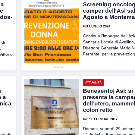
la
Screening oncologi
ne
camper dell’Asl sa
dos-
Agosto a Montema
31 LUGLIO 2024
Continua l’impegno dell’Az
Sanitaria Locale di Avellino
 di
Direttore Generale Mario Ni
di
Ferrante, per la prevenzion
Vittorio
ATTUALITÀ
i
Benevento| Asl: si
o a
presenta la camp
nica
dell’utero, mammel
colon retto
28 SETTEMBRE 2017
Domani, venerdì 29 settemb
ata dal
12, la Asl di Benevento, ne