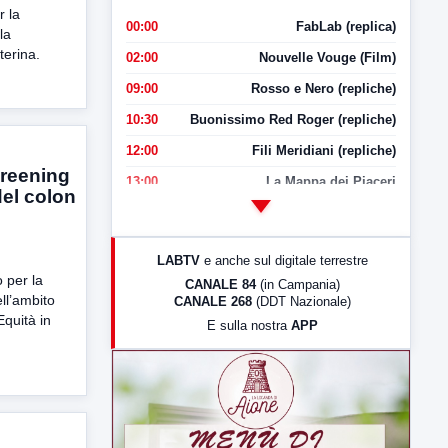
r la
00:00
FabLab (replica)
la
terina.
02:00
Nouvelle Vouge (Film)
09:00
Rosso e Nero (repliche)
10:30
Buonissimo Red Roger (repliche)
12:00
Fili Meridiani (repliche)
creening
13:00
La Mappa dei Piaceri
el colon
14:00
LabNews
17:00
LabNews (replica)
LABTV
e anche sul digitale terrestre
18:30
Di Faccia e di Profilo (repliche)
 per la
CANALE 84
(in Campania)
ll’ambito
CANALE 268
(DDT Nazionale)
19:30
LabNews (Diretta)
quità in
E sulla nostra
APP
21:00
Free Sport
23:00
LabNews (replica)