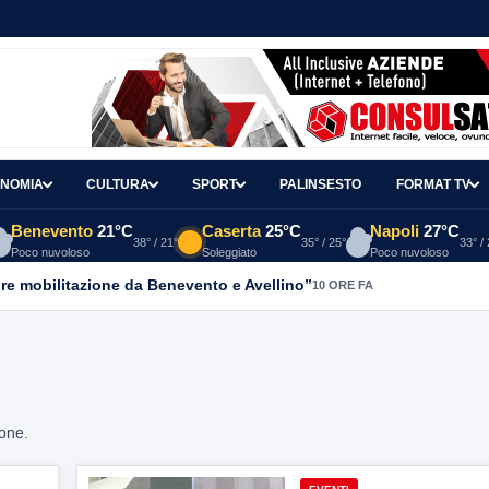
NOMIA
CULTURA
SPORT
PALINSESTO
FORMAT TV
Benevento
21°C
Caserta
25°C
Napoli
27°C
38° / 21°
35° / 25°
33° /
Poco nuvoloso
Soleggiato
Poco nuvoloso
re mobilitazione da Benevento e Avellino”
10 ORE FA
ione.