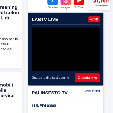
creening
Facebook
Instagram
YouTube
el colon
SL di
LABTV LIVE
LIVE
llino per la
sso il
mbito del
Guarda ora
Guarda la diretta streaming
mobili
lla
VEDI TUTTI
PALINSESTO TV
cervice
LUNEDI 03/08