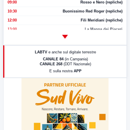
09:00
Rosso e Nero (repliche)
10:30
Buonissimo Red Roger (repliche)
12:00
Fili Meridiani (repliche)
13:00
La Mappa dei Piaceri
14:00
LabNews
17:00
LabNews (replica)
LABTV
e anche sul digitale terrestre
18:30
Di Faccia e di Profilo (repliche)
CANALE 84
(in Campania)
CANALE 268
(DDT Nazionale)
19:30
LabNews (Diretta)
E sulla nostra
APP
21:00
Free Sport
23:00
LabNews (replica)