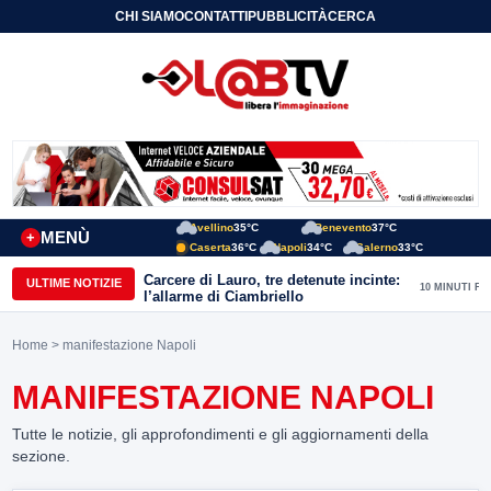
CHI SIAMO
CONTATTI
PUBBLICITÀ
CERCA
Avellino
35°C
Benevento
37°C
MENÙ
+
Caserta
36°C
Napoli
34°C
Salerno
33°C
Carcere di Lauro, tre detenute incinte:
ULTIME NOTIZIE
10 MINUTI FA
l’allarme di Ciambriello
Home
> manifestazione Napoli
MANIFESTAZIONE NAPOLI
Tutte le notizie, gli approfondimenti e gli aggiornamenti della
sezione.