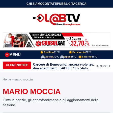
CHI SIAMO
CONTATTI
PUBBLICITÀ
CERCA
Avellino
31°C
Benevento
29°C
MENÙ
+
Caserta
30°C
Napoli
30°C
Salerno
30°C
Carcere di Benevento, ancora violenze:
ULTIME NOTIZIE
39 MINUTI FA
due agenti feriti. SAPPE: “Lo Stato
non può arretrare”
Home
> mario moccia
MARIO MOCCIA
Tutte le notizie, gli approfondimenti e gli aggiornamenti della
sezione.