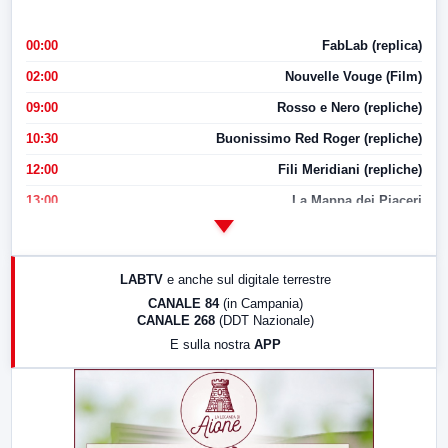
00:00
FabLab (replica)
02:00
Nouvelle Vouge (Film)
09:00
Rosso e Nero (repliche)
10:30
Buonissimo Red Roger (repliche)
12:00
Fili Meridiani (repliche)
13:00
La Mappa dei Piaceri
14:00
LabNews
17:00
LabNews (replica)
LABTV
e anche sul digitale terrestre
18:30
Di Faccia e di Profilo (repliche)
CANALE 84
(in Campania)
CANALE 268
(DDT Nazionale)
19:30
LabNews (Diretta)
E sulla nostra
APP
21:00
Free Sport
23:00
LabNews (replica)