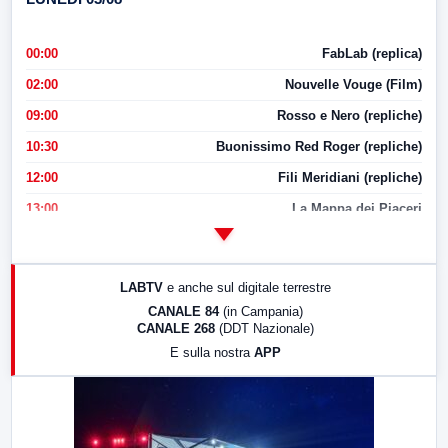
00:00
FabLab (replica)
02:00
Nouvelle Vouge (Film)
09:00
Rosso e Nero (repliche)
10:30
Buonissimo Red Roger (repliche)
12:00
Fili Meridiani (repliche)
13:00
La Mappa dei Piaceri
14:00
LabNews
17:00
LabNews (replica)
LABTV
e anche sul digitale terrestre
18:30
Di Faccia e di Profilo (repliche)
CANALE 84
(in Campania)
CANALE 268
(DDT Nazionale)
19:30
LabNews (Diretta)
E sulla nostra
APP
21:00
Free Sport
23:00
LabNews (replica)