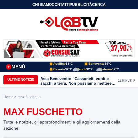
CHI SIAMO
CONTATTI
PUBBLICITÀ
CERCA
Avellino
33°C
Benevento
34°C
MENÙ
+
Caserta
32°C
Napoli
32°C
Salerno
32°C
Asia Benevento: “Cassonetti vuoti e
ULTIME NOTIZIE
21 MINUTI FA
sacchi a terra. Non possiamo mettere
una toppa alla mancanza di rispetto”
Home
> max fuschetto
MAX FUSCHETTO
Tutte le notizie, gli approfondimenti e gli aggiornamenti della
sezione.