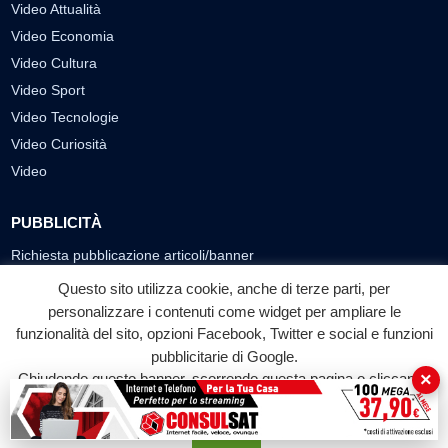
Video Attualità
Video Economia
Video Cultura
Video Sport
Video Tecnologie
Video Curiosità
Video
PUBBLICITÀ
Richiesta pubblicazione articoli/banner
Questo sito utilizza cookie, anche di terze parti, per
SEGUICI SUI SOCIAL
personalizzare i contenuti come widget per ampliare le
f
◎
▶
funzionalità del sito, opzioni Facebook, Twitter e social e funzioni
pubblicitarie di Google.
Facebook
Instagram
YouTube
×
Chiudendo questo banner, scorrendo questa pagina o cliccando
su qualunque suo elemento acconsenti all'uso dei cookie.
© 2026 LABTV - Tutti i diritti riservati
Accetta