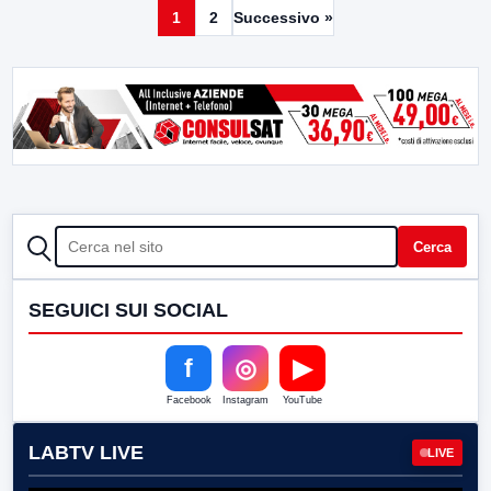
1
2
Successivo »
CERCA
Cerca
SEGUICI SUI SOCIAL
f
◎
▶
Facebook
Instagram
YouTube
LABTV LIVE
LIVE