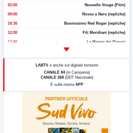
02:00
Nouvelle Vouge (Film)
09:00
Rosso e Nero (repliche)
10:30
Buonissimo Red Roger (repliche)
12:00
Fili Meridiani (repliche)
13:00
La Mappa dei Piaceri
14:00
LabNews
17:00
LabNews (replica)
LABTV
e anche sul digitale terrestre
18:30
Di Faccia e di Profilo (repliche)
CANALE 84
(in Campania)
CANALE 268
(DDT Nazionale)
19:30
LabNews (Diretta)
E sulla nostra
APP
21:00
Free Sport
23:00
LabNews (replica)