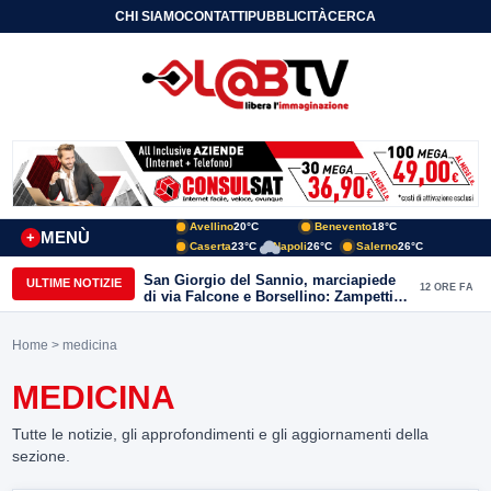
CHI SIAMO
CONTATTI
PUBBLICITÀ
CERCA
Avellino
20°C
Benevento
18°C
MENÙ
+
Caserta
23°C
Napoli
26°C
Salerno
26°C
San Giorgio del Sannio, marciapiede
ULTIME NOTIZIE
12 ORE FA
di via Falcone e Borsellino: Zampetti e
Lombardi replicano alle polemiche
Home
> medicina
MEDICINA
Tutte le notizie, gli approfondimenti e gli aggiornamenti della
sezione.