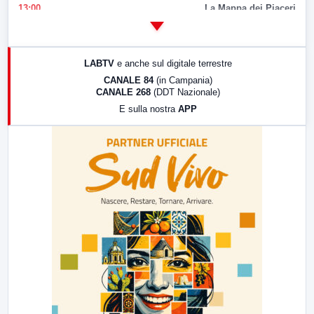
13:00
La Mappa dei Piaceri
14:00
LabNews
17:00
LabNews (replica)
LABTV
e anche sul digitale terrestre
18:30
Di Faccia e di Profilo (repliche)
CANALE 84
(in Campania)
CANALE 268
(DDT Nazionale)
19:30
LabNews (Diretta)
E sulla nostra
APP
21:00
Free Sport
23:00
LabNews (replica)