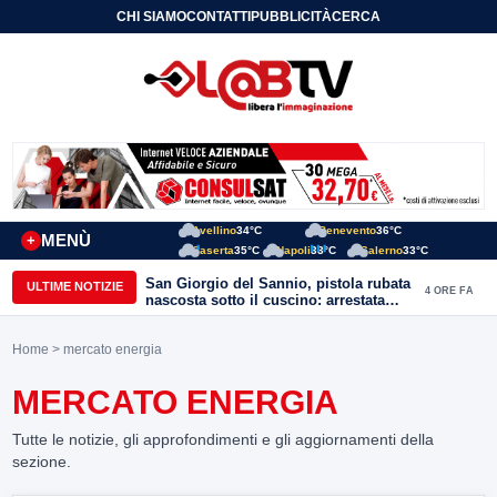
CHI SIAMO
CONTATTI
PUBBLICITÀ
CERCA
Avellino
34°C
Benevento
36°C
MENÙ
+
Caserta
35°C
Napoli
33°C
Salerno
33°C
San Giorgio del Sannio, pistola rubata
ULTIME NOTIZIE
4 ORE FA
nascosta sotto il cuscino: arrestata
51enne
Home
> mercato energia
MERCATO ENERGIA
Tutte le notizie, gli approfondimenti e gli aggiornamenti della
sezione.