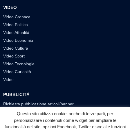
VIDEO
Video Cronaca
Video Politica
Video Attualità
Video Economia
Video Cultura
Video Sport
Video Tecnologie
Video Curiosità
Video
PUBBLICITÀ
Richiesta pubblicazione articoli/banner
Questo sito utilizza cookie, anche di terze parti, per
SEGUICI SUI SOCIAL
personalizzare i contenuti come widget per ampliare le
f
◎
▶
funzionalità del sito, opzioni Facebook, Twitter e social e funzioni