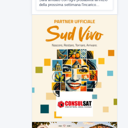
Malore o aggressione? Sarà
l'autopsia a chiarire il giallo di Villa
Adriana
Sarà affidato con ogni probabilità all'inizio
della prossima settimana l'incarico...