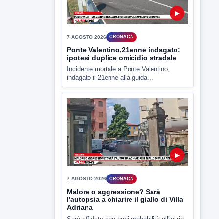
▶
7 AGOSTO 2026
CRONACA
Ponte Valentino,21enne indagato:
ipotesi duplice omicidio stradale
Incidente mortale a Ponte Valentino,
indagato il 21enne alla guida...
▶
7 AGOSTO 2026
CRONACA