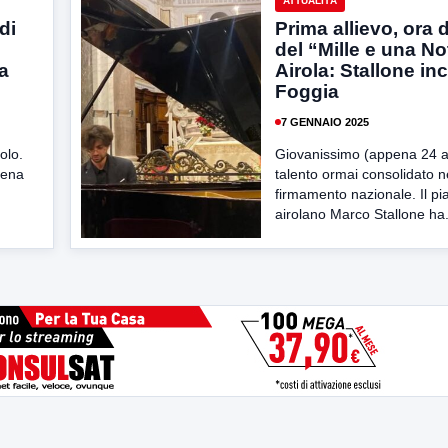
ATTUALITÀ
di
Prima allievo, ora
del “Mille e una No
ta
Airola: Stallone in
Foggia
7 GENNAIO 2025
olo.
Giovanissimo (appena 24 a
iena
talento ormai consolidato n
firmamento nazionale. Il pi
airolano Marco Stallone ha.