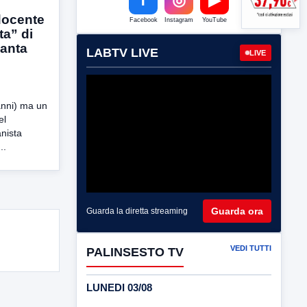
 docente
Facebook
Instagram
YouTube
ta” di
canta
LABTV LIVE
LIVE
nni) ma un
el
anista
..
Guarda ora
Guarda la diretta streaming
VEDI TUTTI
PALINSESTO TV
LUNEDI 03/08