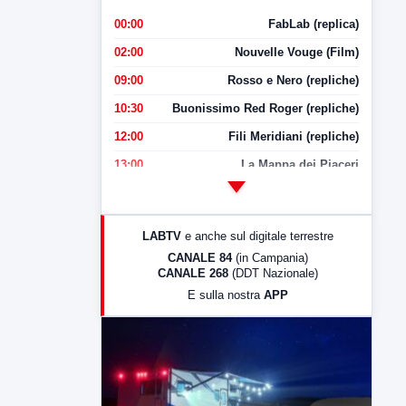
00:00
FabLab (replica)
02:00
Nouvelle Vouge (Film)
09:00
Rosso e Nero (repliche)
10:30
Buonissimo Red Roger (repliche)
12:00
Fili Meridiani (repliche)
13:00
La Mappa dei Piaceri
14:00
LabNews
17:00
LabNews (replica)
LABTV
e anche sul digitale terrestre
18:30
Di Faccia e di Profilo (repliche)
CANALE 84
(in Campania)
CANALE 268
(DDT Nazionale)
19:30
LabNews (Diretta)
E sulla nostra
APP
21:00
Free Sport
23:00
LabNews (replica)