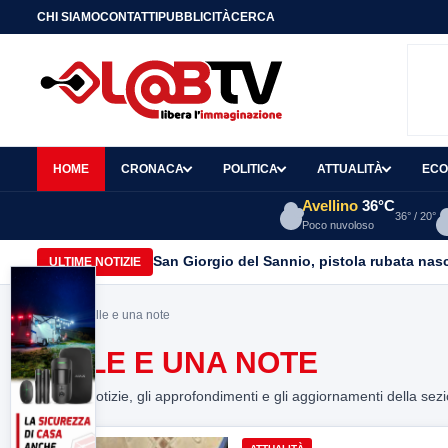
CHI SIAMO
CONTATTI
PUBBLICITÀ
CERCA
HOME
CRONACA
POLITICA
ATTUALITÀ
ECO
Avellino
36°C
36° / 20°
Poco nuvoloso
San Giorgio del Sannio, pistola rubata nasc
ULTIME NOTIZIE
Home
> Mille e una note
MILLE E UNA NOTE
Tutte le notizie, gli approfondimenti e gli aggiornamenti della sez