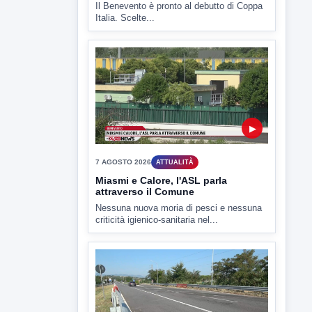
7 AGOSTO 2026
SPORT BENEVENTO
Benevento Calcio: Le scelte di
Floro Flores per il debutto di Coppa
Italia
Il Benevento è pronto al debutto di Coppa
Italia. Scelte...
▶
7 AGOSTO 2026
ATTUALITÀ
Miasmi e Calore, l'ASL parla
attraverso il Comune
Nessuna nuova moria di pesci e nessuna
criticità igienico-sanitaria nel...