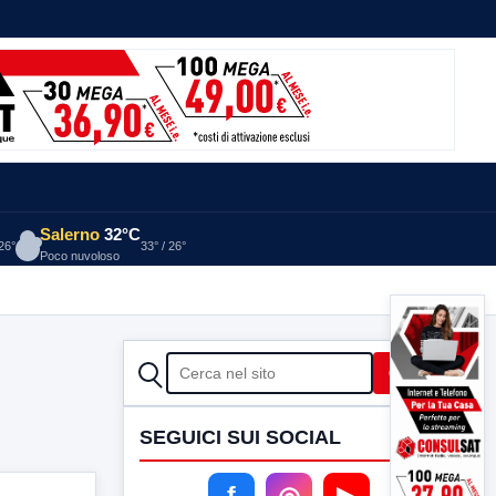
Salerno
32°C
 26°
33° / 26°
Poco nuvoloso
CERCA
Cerca
SEGUICI SUI SOCIAL
f
◎
▶