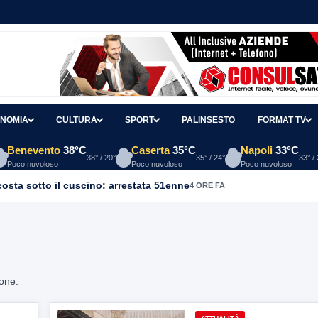
NOMIA
CULTURA
SPORT
PALINSESTO
FORMAT TV
Benevento
38°C
Caserta
35°C
Napoli
33°C
38° / 20°
35° / 24°
33° /
Poco nuvoloso
Poco nuvoloso
Poco nuvoloso
osta sotto il cuscino: arrestata 51enne
4 ORE FA
ione.