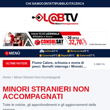
CHI SIAMO
CONTATTI
PUBBLICITÀ
CERCA
Avellino
21°C
Benevento
20°C
MENÙ
+
Caserta
24°C
Napoli
26°C
Salerno
27°C
Fiume Calore, schiuma e moria di
ULTIME NOTIZIE
5 ORE FA
pesci: Borrelli interroga i Ministri.
“Benevento paga l’assenza del
depuratore
Home
> Minori Stranieri Non Accompagnati
MINORI STRANIERI NON
ACCOMPAGNATI
Tutte le notizie, gli approfondimenti e gli aggiornamenti della
sezione.