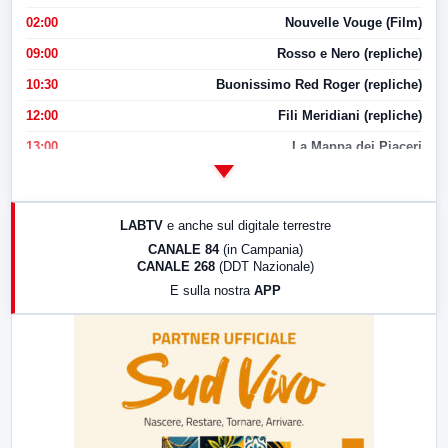
02:00
Nouvelle Vouge (Film)
09:00
Rosso e Nero (repliche)
10:30
Buonissimo Red Roger (repliche)
12:00
Fili Meridiani (repliche)
13:00
La Mappa dei Piaceri
14:00
LabNews
17:00
LabNews (replica)
LABTV
e anche sul digitale terrestre
18:30
Di Faccia e di Profilo (repliche)
CANALE 84
(in Campania)
CANALE 268
(DDT Nazionale)
19:30
LabNews (Diretta)
E sulla nostra
APP
21:00
Free Sport
23:00
LabNews (replica)