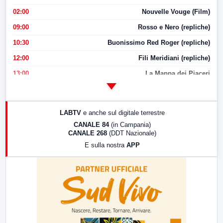
02:00
Nouvelle Vouge (Film)
09:00
Rosso e Nero (repliche)
10:30
Buonissimo Red Roger (repliche)
12:00
Fili Meridiani (repliche)
13:00
La Mappa dei Piaceri
14:00
LabNews
17:00
LabNews (replica)
LABTV
e anche sul digitale terrestre
18:30
Di Faccia e di Profilo (repliche)
CANALE 84
(in Campania)
CANALE 268
(DDT Nazionale)
19:30
LabNews (Diretta)
E sulla nostra
APP
21:00
Free Sport
23:00
LabNews (replica)