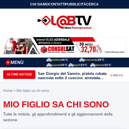
CHI SIAMO
CONTATTI
PUBBLICITÀ
CERCA
Avellino
36°C
Benevento
38°C
MENÙ
+
Caserta
35°C
Napoli
33°C
Salerno
32°C
San Giorgio del Sannio, pistola rubata
ULTIME NOTIZIE
3 ORE FA
nascosta sotto il cuscino: arrestata
51enne
Home
> Mio figlio sa chi sono
MIO FIGLIO SA CHI SONO
Tutte le notizie, gli approfondimenti e gli aggiornamenti della
sezione.