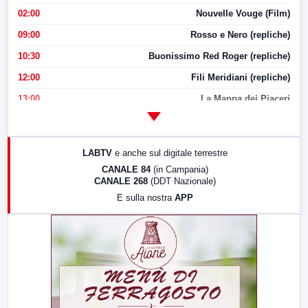
02:00
Nouvelle Vouge (Film)
09:00
Rosso e Nero (repliche)
10:30
Buonissimo Red Roger (repliche)
12:00
Fili Meridiani (repliche)
13:00
La Mappa dei Piaceri
14:00
LabNews
17:00
LabNews (replica)
LABTV
e anche sul digitale terrestre
18:30
Di Faccia e di Profilo (repliche)
CANALE 84
(in Campania)
CANALE 268
(DDT Nazionale)
19:30
LabNews (Diretta)
E sulla nostra
APP
21:00
Free Sport
23:00
LabNews (replica)