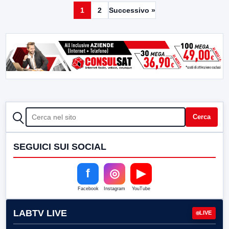
1
2
Successivo »
CERCA
Cerca
SEGUICI SUI SOCIAL
f
◎
▶
Facebook
Instagram
YouTube
LABTV LIVE
LIVE