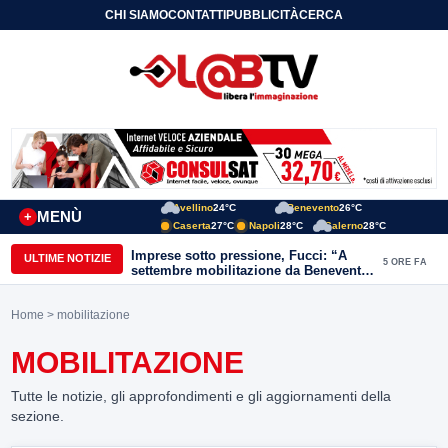
CHI SIAMO
CONTATTI
PUBBLICITÀ
CERCA
Avellino
24°C
Benevento
26°C
MENÙ
+
Caserta
27°C
Napoli
28°C
Salerno
28°C
Imprese sotto pressione, Fucci: “A
ULTIME NOTIZIE
5 ORE FA
settembre mobilitazione da Benevento
e Avellino”
Home
> mobilitazione
MOBILITAZIONE
Tutte le notizie, gli approfondimenti e gli aggiornamenti della
sezione.