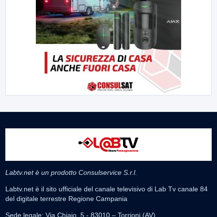
Labtv.net è un prodotto Consulservice S.r.l.
Labtv.net è il sito ufficiale del canale televisivo di Lab Tv canale 84
del digitale terrestre Regione Campania
Sede legale: Via Chiaio, 5 - 83010 – Torrioni (AV)