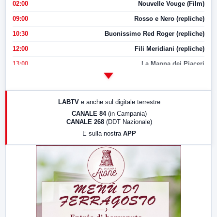
02:00
Nouvelle Vouge (Film)
09:00
Rosso e Nero (repliche)
10:30
Buonissimo Red Roger (repliche)
12:00
Fili Meridiani (repliche)
13:00
La Mappa dei Piaceri
14:00
LabNews
17:00
LabNews (replica)
LABTV
e anche sul digitale terrestre
18:30
Di Faccia e di Profilo (repliche)
CANALE 84
(in Campania)
CANALE 268
(DDT Nazionale)
19:30
LabNews (Diretta)
E sulla nostra
APP
21:00
Free Sport
23:00
LabNews (replica)