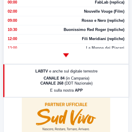
00:00
FabLab (replica)
02:00
Nouvelle Vouge (Film)
09:00
Rosso e Nero (repliche)
10:30
Buonissimo Red Roger (repliche)
12:00
Fili Meridiani (repliche)
13:00
La Mappa dei Piaceri
14:00
LabNews
17:00
LabNews (replica)
LABTV
e anche sul digitale terrestre
18:30
Di Faccia e di Profilo (repliche)
CANALE 84
(in Campania)
CANALE 268
(DDT Nazionale)
19:30
LabNews (Diretta)
E sulla nostra
APP
21:00
Free Sport
23:00
LabNews (replica)