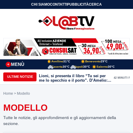
CHI SIAMO
CONTATTI
PUBBLICITÀ
CERCA
Avellino
31°C
Benevento
29°C
MENÙ
+
Caserta
30°C
Napoli
30°C
Salerno
30°C
Lioni, si presenta il libro “Tu sei per
ULTIME NOTIZIE
42 MINUTI FA
me lo specchio e il porto”. D’Amelio:
“Gettiamo un seme d’impegno futuro
per tante e tanti”
Home
> Modello
MODELLO
Tutte le notizie, gli approfondimenti e gli aggiornamenti della
sezione.