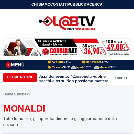
CHI SIAMO
CONTATTI
PUBBLICITÀ
CERCA
Avellino
35°C
Benevento
37°C
MENÙ
+
Caserta
34°C
Napoli
33°C
Salerno
33°C
Asia Benevento: “Cassonetti vuoti e
ULTIME NOTIZIE
2 ORE FA
sacchi a terra. Non possiamo mettere
una toppa alla mancanza di rispetto”
Home
> monaldi
MONALDI
Tutte le notizie, gli approfondimenti e gli aggiornamenti della
sezione.