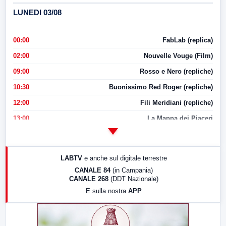
LUNEDI 03/08
00:00
FabLab (replica)
02:00
Nouvelle Vouge (Film)
09:00
Rosso e Nero (repliche)
10:30
Buonissimo Red Roger (repliche)
12:00
Fili Meridiani (repliche)
13:00
La Mappa dei Piaceri
14:00
LabNews
17:00
LabNews (replica)
LABTV
e anche sul digitale terrestre
18:30
Di Faccia e di Profilo (repliche)
CANALE 84
(in Campania)
CANALE 268
(DDT Nazionale)
19:30
LabNews (Diretta)
E sulla nostra
APP
21:00
Free Sport
23:00
LabNews (replica)