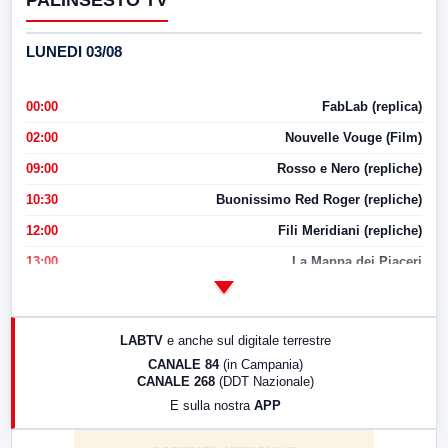
PALINSESTO TV
LUNEDI 03/08
00:00
FabLab (replica)
02:00
Nouvelle Vouge (Film)
09:00
Rosso e Nero (repliche)
10:30
Buonissimo Red Roger (repliche)
12:00
Fili Meridiani (repliche)
13:00
La Mappa dei Piaceri
14:00
LabNews
17:00
LabNews (replica)
LABTV
e anche sul digitale terrestre
18:30
Di Faccia e di Profilo (repliche)
CANALE 84
(in Campania)
CANALE 268
(DDT Nazionale)
19:30
LabNews (Diretta)
E sulla nostra
APP
21:00
Free Sport
23:00
LabNews (replica)