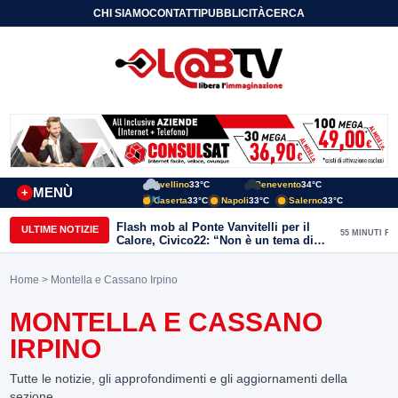
CHI SIAMO
CONTATTI
PUBBLICITÀ
CERCA
Avellino
33°C
Benevento
34°C
MENÙ
+
Caserta
33°C
Napoli
33°C
Salerno
33°C
Flash mob al Ponte Vanvitelli per il
ULTIME NOTIZIE
55 MINUTI FA
Calore, Civico22: “Non è un tema di
quartiere, riguarda tutta Benevento”
Home
> Montella e Cassano Irpino
MONTELLA E CASSANO
IRPINO
Tutte le notizie, gli approfondimenti e gli aggiornamenti della
sezione.