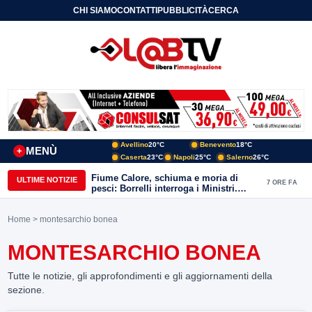
CHI SIAMO
CONTATTI
PUBBLICITÀ
CERCA
Avellino
20°C
Benevento
18°C
MENÙ
+
Caserta
23°C
Napoli
25°C
Salerno
26°C
Fiume Calore, schiuma e moria di
ULTIME NOTIZIE
7 ORE FA
pesci: Borrelli interroga i Ministri.
“Benevento paga l’assenza del
depuratore
Home
> montesarchio bonea
MONTESARCHIO BONEA
Tutte le notizie, gli approfondimenti e gli aggiornamenti della
sezione.