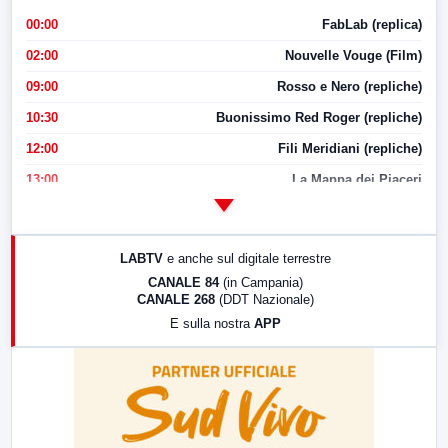
00:00
FabLab (replica)
02:00
Nouvelle Vouge (Film)
09:00
Rosso e Nero (repliche)
10:30
Buonissimo Red Roger (repliche)
12:00
Fili Meridiani (repliche)
13:00
La Mappa dei Piaceri
14:00
LabNews
17:00
LabNews (replica)
LABTV
e anche sul digitale terrestre
18:30
Di Faccia e di Profilo (repliche)
CANALE 84
(in Campania)
CANALE 268
(DDT Nazionale)
19:30
LabNews (Diretta)
E sulla nostra
APP
21:00
Free Sport
23:00
LabNews (replica)