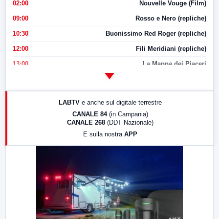
02:00
Nouvelle Vouge (Film)
09:00
Rosso e Nero (repliche)
10:30
Buonissimo Red Roger (repliche)
12:00
Fili Meridiani (repliche)
13:00
La Mappa dei Piaceri
14:00
LabNews
17:00
LabNews (replica)
LABTV
e anche sul digitale terrestre
18:30
Di Faccia e di Profilo (repliche)
CANALE 84
(in Campania)
CANALE 268
(DDT Nazionale)
19:30
LabNews (Diretta)
E sulla nostra
APP
21:00
Free Sport
23:00
LabNews (replica)