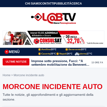
CHI SIAMO
CONTATTI
PUBBLICITÀ
CERCA
Avellino
20°C
Benevento
20°C
MENÙ
+
Caserta
25°C
Napoli
26°C
Salerno
27°C
Imprese sotto pressione, Fucci: “A
ULTIME NOTIZIE
13 ORE FA
settembre mobilitazione da Benevento
e Avellino”
Home
> Morcone incidente auto
MORCONE INCIDENTE AUTO
Tutte le notizie, gli approfondimenti e gli aggiornamenti della
sezione.