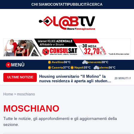
CHI SIAMO
CONTATTI
PUBBLICITÀ
CERCA
Avellino
36°C
Benevento
38°C
MENÙ
+
Caserta
37°C
Napoli
35°C
Salerno
36°C
Housing universitario “Il Molino” la
ULTIME NOTIZIE
20 MINUTI FA
nuova residenza è aperta agli studenti
del Conservatorio “Nicola Sala” e
dell’Unisannio
Home
> moschiano
MOSCHIANO
Tutte le notizie, gli approfondimenti e gli aggiornamenti della
sezione.