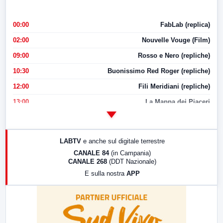
00:00
FabLab (replica)
02:00
Nouvelle Vouge (Film)
09:00
Rosso e Nero (repliche)
10:30
Buonissimo Red Roger (repliche)
12:00
Fili Meridiani (repliche)
13:00
La Mappa dei Piaceri
14:00
LabNews
17:00
LabNews (replica)
LABTV
e anche sul digitale terrestre
18:30
Di Faccia e di Profilo (repliche)
CANALE 84
(in Campania)
CANALE 268
(DDT Nazionale)
19:30
LabNews (Diretta)
E sulla nostra
APP
21:00
Free Sport
23:00
LabNews (replica)