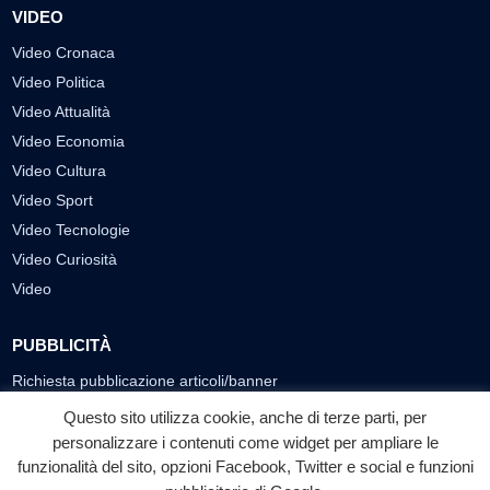
VIDEO
Video Cronaca
Video Politica
Video Attualità
Video Economia
Video Cultura
Video Sport
Video Tecnologie
Video Curiosità
Video
PUBBLICITÀ
Richiesta pubblicazione articoli/banner
Questo sito utilizza cookie, anche di terze parti, per
SEGUICI SUI SOCIAL
personalizzare i contenuti come widget per ampliare le
f
◎
▶
funzionalità del sito, opzioni Facebook, Twitter e social e funzioni