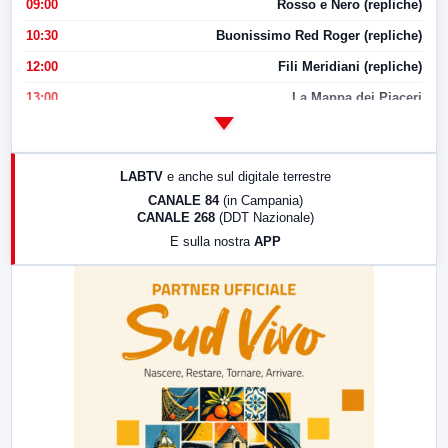
09:00
Rosso e Nero (repliche)
10:30
Buonissimo Red Roger (repliche)
12:00
Fili Meridiani (repliche)
13:00
La Mappa dei Piaceri
14:00
LabNews
17:00
LabNews (replica)
LABTV
e anche sul digitale terrestre
18:30
Di Faccia e di Profilo (repliche)
CANALE 84
(in Campania)
CANALE 268
(DDT Nazionale)
19:30
LabNews (Diretta)
E sulla nostra
APP
21:00
Free Sport
23:00
LabNews (replica)