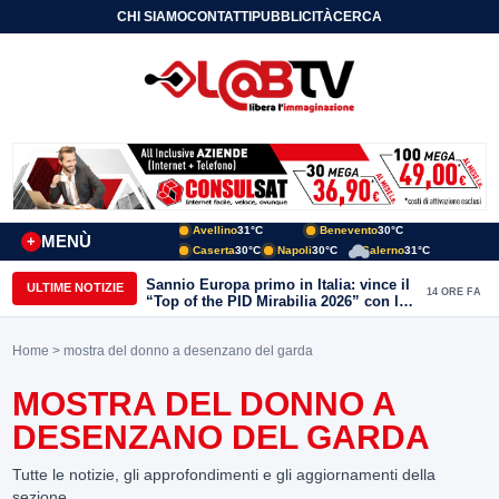
CHI SIAMO
CONTATTI
PUBBLICITÀ
CERCA
Avellino
31°C
Benevento
30°C
MENÙ
+
Caserta
30°C
Napoli
30°C
Salerno
31°C
Sannio Europa primo in Italia: vince il
ULTIME NOTIZIE
14 ORE FA
“Top of the PID Mirabilia 2026” con la
realtà virtuale nei musei del Sannio
Home
> mostra del donno a desenzano del garda
MOSTRA DEL DONNO A
DESENZANO DEL GARDA
Tutte le notizie, gli approfondimenti e gli aggiornamenti della
sezione.