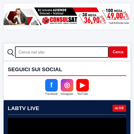
CERCA
Cerca
SEGUICI SUI SOCIAL
f
◎
▶
Facebook
Instagram
YouTube
LABTV LIVE
LIVE