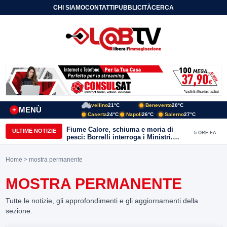
CHI SIAMO
CONTATTI
PUBBLICITÀ
CERCA
Avellino
21°C
Benevento
20°C
MENÙ
+
Caserta
24°C
Napoli
26°C
Salerno
27°C
Fiume Calore, schiuma e moria di
ULTIME NOTIZIE
5 ORE FA
pesci: Borrelli interroga i Ministri.
“Benevento paga l’assenza del
depuratore
Home
> mostra permanente
MOSTRA PERMANENTE
Tutte le notizie, gli approfondimenti e gli aggiornamenti della
sezione.