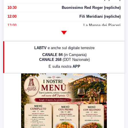
10:30
Buonissimo Red Roger (repliche)
12:00
Fili Meridiani (repliche)
13:00
La Mappa dei Piaceri
14:00
LabNews
17:00
LabNews (replica)
LABTV
e anche sul digitale terrestre
18:30
Di Faccia e di Profilo (repliche)
CANALE 84
(in Campania)
CANALE 268
(DDT Nazionale)
19:30
LabNews (Diretta)
E sulla nostra
APP
21:00
Free Sport
23:00
LabNews (replica)