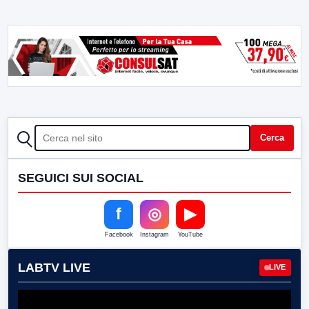
CERCA
Cerca
SEGUICI SUI SOCIAL
f
◎
▶
Facebook
Instagram
YouTube
LABTV LIVE
LIVE