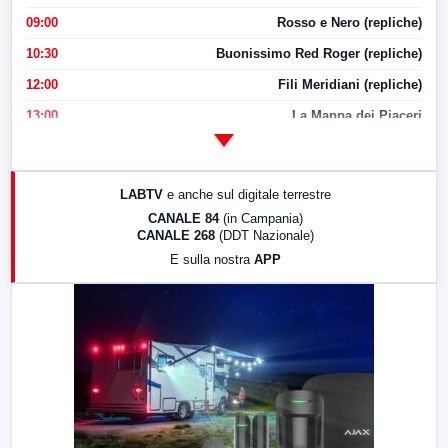
09:00
Rosso e Nero (repliche)
10:30
Buonissimo Red Roger (repliche)
12:00
Fili Meridiani (repliche)
13:00
La Mappa dei Piaceri
14:00
LabNews
17:00
LabNews (replica)
LABTV
e anche sul digitale terrestre
18:30
Di Faccia e di Profilo (repliche)
CANALE 84
(in Campania)
CANALE 268
(DDT Nazionale)
19:30
LabNews (Diretta)
E sulla nostra
APP
21:00
Free Sport
23:00
LabNews (replica)