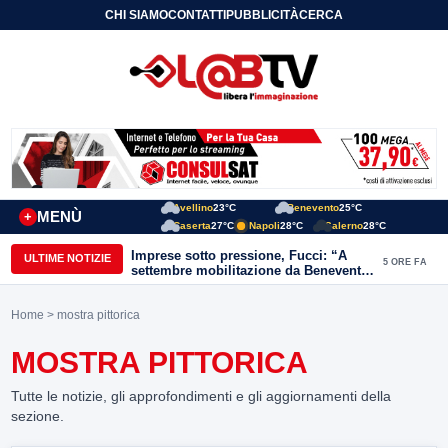
CHI SIAMO
CONTATTI
PUBBLICITÀ
CERCA
Avellino
23°C
Benevento
25°C
MENÙ
+
Caserta
27°C
Napoli
28°C
Salerno
28°C
Imprese sotto pressione, Fucci: “A
ULTIME NOTIZIE
5 ORE FA
settembre mobilitazione da Benevento
e Avellino”
Home
> mostra pittorica
MOSTRA PITTORICA
Tutte le notizie, gli approfondimenti e gli aggiornamenti della
sezione.