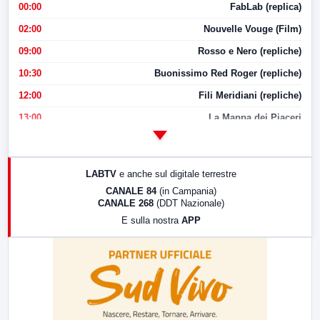
00:00
FabLab (replica)
02:00
Nouvelle Vouge (Film)
09:00
Rosso e Nero (repliche)
10:30
Buonissimo Red Roger (repliche)
12:00
Fili Meridiani (repliche)
13:00
La Mappa dei Piaceri
14:00
LabNews
17:00
LabNews (replica)
LABTV
e anche sul digitale terrestre
18:30
Di Faccia e di Profilo (repliche)
CANALE 84
(in Campania)
CANALE 268
(DDT Nazionale)
19:30
LabNews (Diretta)
E sulla nostra
APP
21:00
Free Sport
23:00
LabNews (replica)