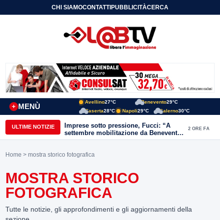
CHI SIAMO
CONTATTI
PUBBLICITÀ
CERCA
Avellino
27°C
Benevento
29°C
MENÙ
+
Caserta
28°C
Napoli
29°C
Salerno
30°C
Imprese sotto pressione, Fucci: “A
ULTIME NOTIZIE
2 ORE FA
settembre mobilitazione da Benevento
e Avellino”
Home
> mostra storico fotografica
MOSTRA STORICO
FOTOGRAFICA
Tutte le notizie, gli approfondimenti e gli aggiornamenti della
sezione.