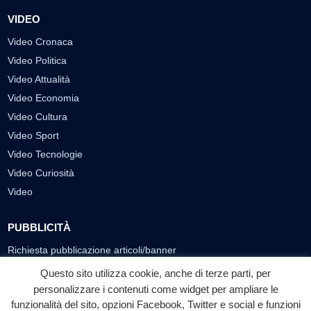
VIDEO
Video Cronaca
Video Politica
Video Attualità
Video Economia
Video Cultura
Video Sport
Video Tecnologie
Video Curiosità
Video
PUBBLICITÀ
Richiesta pubblicazione articoli/banner
Questo sito utilizza cookie, anche di terze parti, per
SEGUICI SUI SOCIAL
personalizzare i contenuti come widget per ampliare le
funzionalità del sito, opzioni Facebook, Twitter e social e funzioni
f
◎
▶