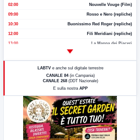
02:00
Nouvelle Vouge (Film)
09:00
Rosso e Nero (repliche)
10:30
Buonissimo Red Roger (repliche)
12:00
Fili Meridiani (repliche)
13:00
La Mappa dei Piaceri
14:00
LabNews
17:00
LabNews (replica)
LABTV
e anche sul digitale terrestre
18:30
Di Faccia e di Profilo (repliche)
CANALE 84
(in Campania)
CANALE 268
(DDT Nazionale)
19:30
LabNews (Diretta)
E sulla nostra
APP
21:00
Free Sport
23:00
LabNews (replica)