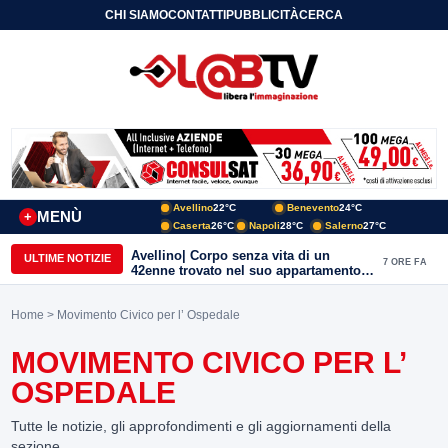
CHI SIAMO
CONTATTI
PUBBLICITÀ
CERCA
Avellino
22°C
Benevento
24°C
MENÙ
+
Caserta
26°C
Napoli
28°C
Salerno
27°C
Avellino| Corpo senza vita di un
ULTIME NOTIZIE
7 ORE FA
42enne trovato nel suo appartamento
in una pozza di sangue, giallo in viale
Italia: indagini in corso della Polizia
Home
> Movimento Civico per l’ Ospedale
MOVIMENTO CIVICO PER L’
OSPEDALE
Tutte le notizie, gli approfondimenti e gli aggiornamenti della
sezione.