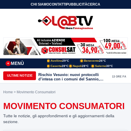
CHI SIAMO
CONTATTI
PUBBLICITÀ
CERCA
Avellino
29°C
Benevento
26°C
MENÙ
+
Caserta
28°C
Napoli
28°C
Salerno
30°C
Rischio Vesuvio: nuovi protocolli
ULTIME NOTIZIE
13 ORE FA
d’intesa con i comuni del Sannio,
firmato il protocollo con Arpaise
Home
> Movimento Consumatori
MOVIMENTO CONSUMATORI
Tutte le notizie, gli approfondimenti e gli aggiornamenti della
sezione.