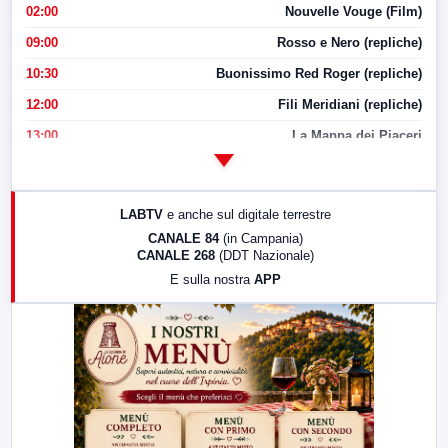
02:00
Nouvelle Vouge (Film)
09:00
Rosso e Nero (repliche)
10:30
Buonissimo Red Roger (repliche)
12:00
Fili Meridiani (repliche)
13:00
La Mappa dei Piaceri
14:00
LabNews
17:00
LabNews (replica)
LABTV
e anche sul digitale terrestre
18:30
Di Faccia e di Profilo (repliche)
CANALE 84
(in Campania)
CANALE 268
(DDT Nazionale)
19:30
LabNews (Diretta)
E sulla nostra
APP
21:00
Free Sport
23:00
LabNews (replica)