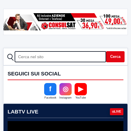
CERCA
Cerca
SEGUICI SUI SOCIAL
f
◎
▶
Facebook
Instagram
YouTube
LABTV LIVE
LIVE