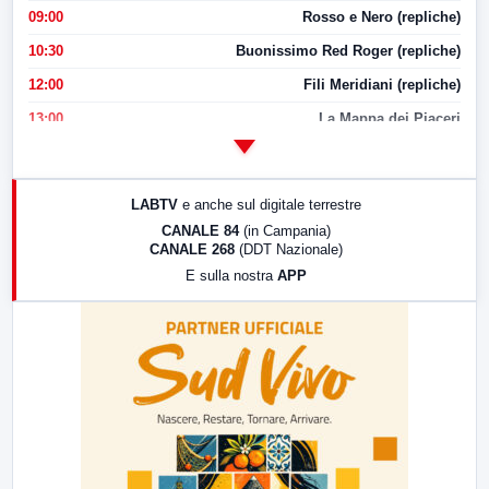
09:00
Rosso e Nero (repliche)
10:30
Buonissimo Red Roger (repliche)
12:00
Fili Meridiani (repliche)
13:00
La Mappa dei Piaceri
14:00
LabNews
17:00
LabNews (replica)
LABTV
e anche sul digitale terrestre
18:30
Di Faccia e di Profilo (repliche)
CANALE 84
(in Campania)
CANALE 268
(DDT Nazionale)
19:30
LabNews (Diretta)
E sulla nostra
APP
21:00
Free Sport
23:00
LabNews (replica)