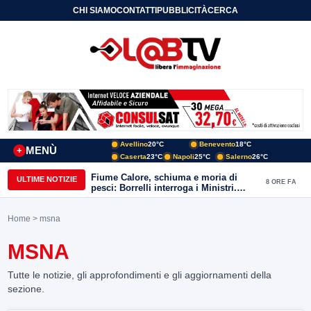
CHI SIAMO
CONTATTI
PUBBLICITÀ
CERCA
Avellino
20°C
Benevento
18°C
MENÙ
+
Caserta
23°C
Napoli
25°C
Salerno
26°C
Fiume Calore, schiuma e moria di
ULTIME NOTIZIE
8 ORE FA
pesci: Borrelli interroga i Ministri.
“Benevento paga l’assenza del
depuratore
Home
> msna
MSNA
Tutte le notizie, gli approfondimenti e gli aggiornamenti della
sezione.