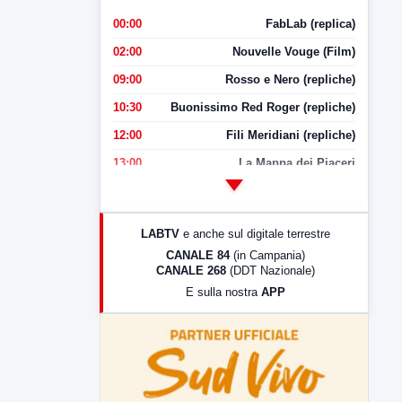
00:00
FabLab (replica)
02:00
Nouvelle Vouge (Film)
09:00
Rosso e Nero (repliche)
10:30
Buonissimo Red Roger (repliche)
12:00
Fili Meridiani (repliche)
13:00
La Mappa dei Piaceri
14:00
LabNews
17:00
LabNews (replica)
LABTV
e anche sul digitale terrestre
18:30
Di Faccia e di Profilo (repliche)
CANALE 84
(in Campania)
CANALE 268
(DDT Nazionale)
19:30
LabNews (Diretta)
E sulla nostra
APP
21:00
Free Sport
23:00
LabNews (replica)