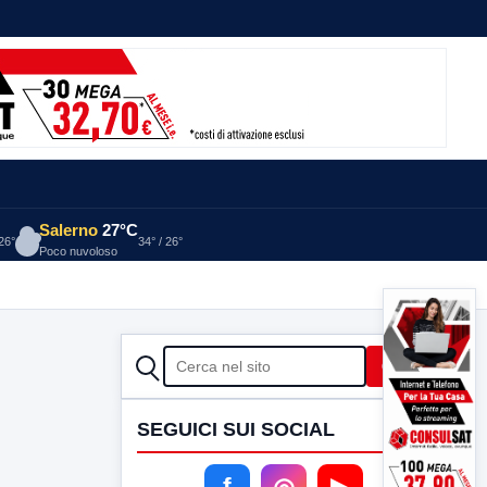
Salerno
27°C
 26°
34° / 26°
Poco nuvoloso
CERCA
Cerca
SEGUICI SUI SOCIAL
f
◎
▶