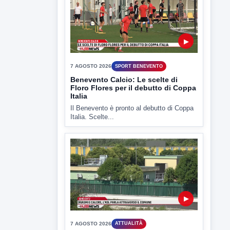
▶
7 AGOSTO 2026
SPORT BENEVENTO
Benevento Calcio: Le scelte di
Floro Flores per il debutto di Coppa
Italia
Il Benevento è pronto al debutto di Coppa
Italia. Scelte...
▶
7 AGOSTO 2026
ATTUALITÀ
Miasmi e Calore, l'ASL parla
attraverso il Comune
Nessuna nuova moria di pesci e nessuna