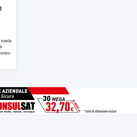
l
 tutela
di
contro