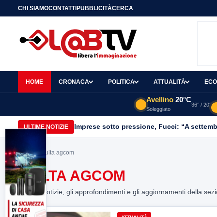
CHI SIAMO
CONTATTI
PUBBLICITÀ
CERCA
HOME
CRONACA
POLITICA
ATTUALITÀ
ECO
Avellino
20°C
36° / 20°
Soleggiato
Imprese sotto pressione, Fucci: “A settemb
ULTIME NOTIZIE
Home
> multa agcom
MULTA AGCOM
Tutte le notizie, gli approfondimenti e gli aggiornamenti della sez