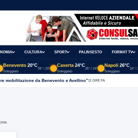
NOMIA
CULTURA
SPORT
PALINSESTO
FORMAT TV
Benevento
20°C
Caserta
24°C
Napoli
26°C
39° / 20°
35° / 24°
34° /
Soleggiato
Soleggiato
Soleggiato
re mobilitazione da Benevento e Avellino”
11 ORE FA
ione.