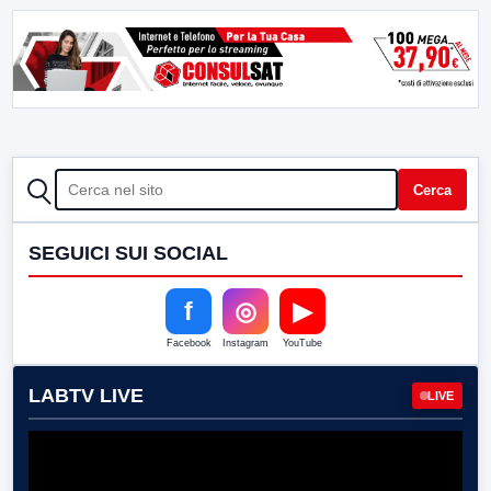
CERCA
Cerca
SEGUICI SUI SOCIAL
f
◎
▶
Facebook
Instagram
YouTube
LABTV LIVE
LIVE