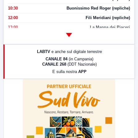
10:30
Buonissimo Red Roger (repliche)
12:00
Fili Meridiani (repliche)
13:00
La Mappa dei Piaceri
14:00
LabNews
17:00
LabNews (replica)
LABTV
e anche sul digitale terrestre
18:30
Di Faccia e di Profilo (repliche)
CANALE 84
(in Campania)
CANALE 268
(DDT Nazionale)
19:30
LabNews (Diretta)
E sulla nostra
APP
21:00
Free Sport
23:00
LabNews (replica)