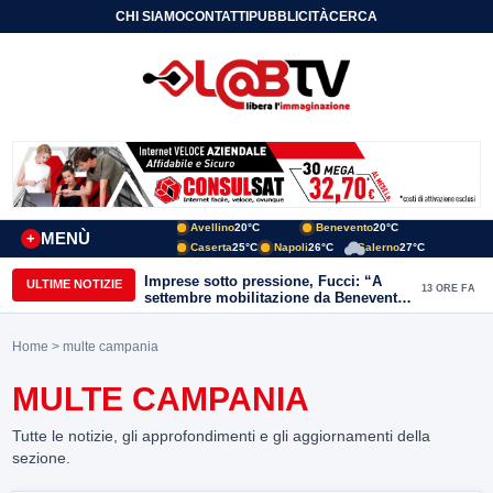
CHI SIAMO
CONTATTI
PUBBLICITÀ
CERCA
Avellino
20°C
Benevento
20°C
MENÙ
+
Caserta
25°C
Napoli
26°C
Salerno
27°C
Imprese sotto pressione, Fucci: “A
ULTIME NOTIZIE
13 ORE FA
settembre mobilitazione da Benevento
e Avellino”
Home
> multe campania
MULTE CAMPANIA
Tutte le notizie, gli approfondimenti e gli aggiornamenti della
sezione.