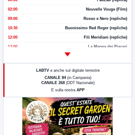
02:00
Nouvelle Vouge (Film)
09:00
Rosso e Nero (repliche)
10:30
Buonissimo Red Roger (repliche)
12:00
Fili Meridiani (repliche)
13:00
La Mappa dei Piaceri
14:00
LabNews
17:00
LabNews (replica)
LABTV
e anche sul digitale terrestre
18:30
Di Faccia e di Profilo (repliche)
CANALE 84
(in Campania)
CANALE 268
(DDT Nazionale)
19:30
LabNews (Diretta)
E sulla nostra
APP
21:00
Free Sport
23:00
LabNews (replica)