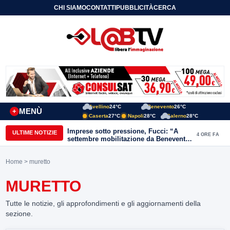
CHI SIAMO
CONTATTI
PUBBLICITÀ
CERCA
Avellino
24°C
Benevento
26°C
MENÙ
+
Caserta
27°C
Napoli
28°C
Salerno
28°C
Imprese sotto pressione, Fucci: “A
ULTIME NOTIZIE
4 ORE FA
settembre mobilitazione da Benevento
e Avellino”
Home
> muretto
MURETTO
Tutte le notizie, gli approfondimenti e gli aggiornamenti della
sezione.