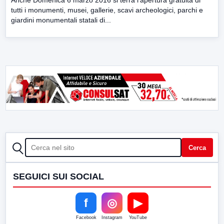
Anche Domenica 6 marzo 2016 si terrà l’apertura gratuita di
tutti i monumenti, musei, gallerie, scavi archeologici, parchi e
giardini monumentali statali di...
CERCA
Cerca
SEGUICI SUI SOCIAL
f
◎
▶
Facebook
Instagram
YouTube