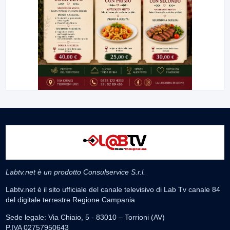
Labtv.net è un prodotto Consulservice S.r.l.
Labtv.net è il sito ufficiale del canale televisivo di Lab Tv canale 84
del digitale terrestre Regione Campania
Sede legale: Via Chiaio, 5 - 83010 – Torrioni (AV)
P.IVA 02757950643