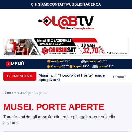
CHI SIAMO
CONTATTI
PUBBLICITÀ
CERCA
Avellino
36°C
Benevento
38°C
MENÙ
+
Caserta
37°C
Napoli
35°C
Salerno
36°C
Miasmi, il “Popolo del Ponte” esige
ULTIME NOTIZIE
17 MINUTI FA
spiegazioni
Home
> musei. porte aperte
MUSEI. PORTE APERTE
Tutte le notizie, gli approfondimenti e gli aggiornamenti della
sezione.