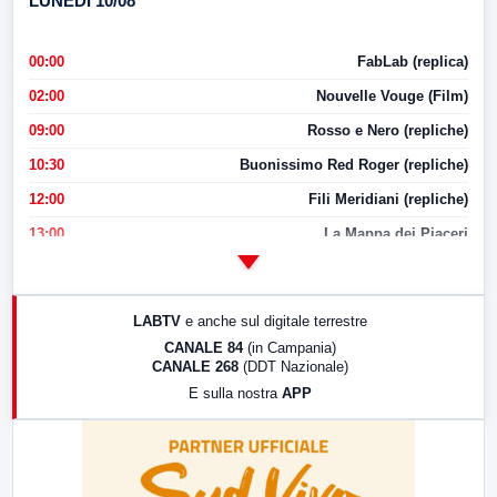
LUNEDI 10/08
00:00
FabLab (replica)
02:00
Nouvelle Vouge (Film)
09:00
Rosso e Nero (repliche)
10:30
Buonissimo Red Roger (repliche)
12:00
Fili Meridiani (repliche)
13:00
La Mappa dei Piaceri
14:00
LabNews
17:00
LabNews (replica)
LABTV
e anche sul digitale terrestre
18:30
Di Faccia e di Profilo (repliche)
CANALE 84
(in Campania)
CANALE 268
(DDT Nazionale)
19:30
LabNews (Diretta)
E sulla nostra
APP
21:00
Free Sport
23:00
LabNews (replica)