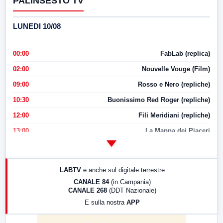
PALINSESTO TV
LUNEDI 10/08
00:00
FabLab (replica)
02:00
Nouvelle Vouge (Film)
09:00
Rosso e Nero (repliche)
10:30
Buonissimo Red Roger (repliche)
12:00
Fili Meridiani (repliche)
13:00
La Mappa dei Piaceri
14:00
LabNews
17:00
LabNews (replica)
LABTV
e anche sul digitale terrestre
18:30
Di Faccia e di Profilo (repliche)
CANALE 84
(in Campania)
CANALE 268
(DDT Nazionale)
19:30
LabNews (Diretta)
E sulla nostra
APP
21:00
Free Sport