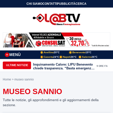
CHI SIAMO
CONTATTI
PUBBLICITÀ
CERCA
Avellino
20°C
Benevento
19°C
MENÙ
+
Caserta
24°C
Napoli
26°C
Salerno
26°C
Inquinamento Calore: LIPU Benevento
ULTIME NOTIZIE
9 ORE FA
chiede trasparenza. “Basta emergenze:
non possiamo continuare a trattare i
nostri corsi d’acqua come semplici
Home
> museo sannio
canali di scarico
MUSEO SANNIO
Tutte le notizie, gli approfondimenti e gli aggiornamenti della
sezione.