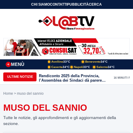
CHI SIAMO
CONTATTI
PUBBLICITÀ
CERCA
Avellino
33°C
Benevento
34°C
MENÙ
+
Caserta
34°C
Napoli
33°C
Salerno
34°C
Rendiconto 2025 della Provincia,
ULTIME NOTIZIE
16 MINUTI FA
l’Assemblea dei Sindaci dà parere
favorevole all’unanimità
Home
> muso del sannio
MUSO DEL SANNIO
Tutte le notizie, gli approfondimenti e gli aggiornamenti della
sezione.