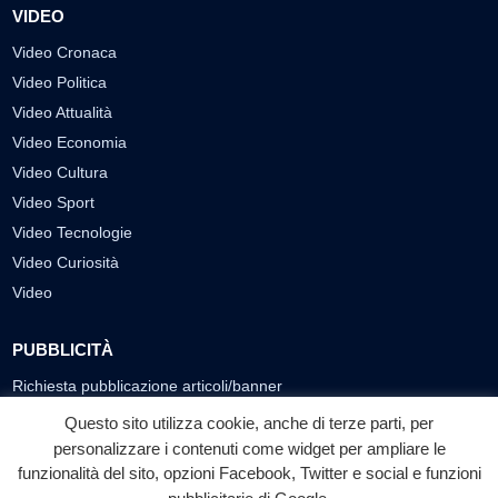
VIDEO
Video Cronaca
Video Politica
Video Attualità
Video Economia
Video Cultura
Video Sport
Video Tecnologie
Video Curiosità
Video
PUBBLICITÀ
Richiesta pubblicazione articoli/banner
Questo sito utilizza cookie, anche di terze parti, per
SEGUICI SUI SOCIAL
personalizzare i contenuti come widget per ampliare le
funzionalità del sito, opzioni Facebook, Twitter e social e funzioni
f
◎
▶