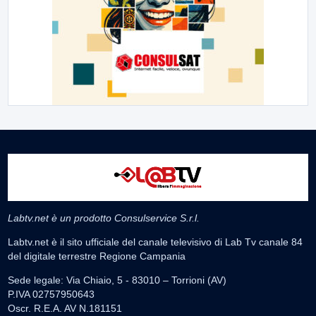
Labtv.net è un prodotto Consulservice S.r.l.
Labtv.net è il sito ufficiale del canale televisivo di Lab Tv canale 84
del digitale terrestre Regione Campania
Sede legale: Via Chiaio, 5 - 83010 – Torrioni (AV)
P.IVA 02757950643
Oscr. R.E.A. AV N.181151