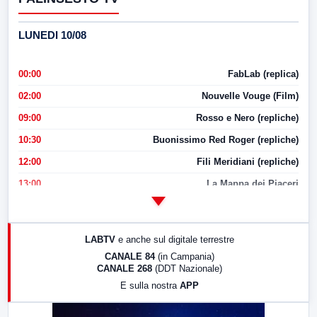
LUNEDI 10/08
00:00
FabLab (replica)
02:00
Nouvelle Vouge (Film)
09:00
Rosso e Nero (repliche)
10:30
Buonissimo Red Roger (repliche)
12:00
Fili Meridiani (repliche)
13:00
La Mappa dei Piaceri
14:00
LabNews
17:00
LabNews (replica)
LABTV
e anche sul digitale terrestre
18:30
Di Faccia e di Profilo (repliche)
CANALE 84
(in Campania)
CANALE 268
(DDT Nazionale)
19:30
LabNews (Diretta)
E sulla nostra
APP
21:00
Free Sport
23:00
LabNews (replica)