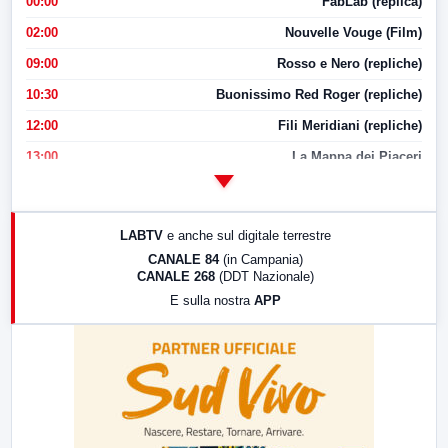
00:00
FabLab (replica)
02:00
Nouvelle Vouge (Film)
09:00
Rosso e Nero (repliche)
10:30
Buonissimo Red Roger (repliche)
12:00
Fili Meridiani (repliche)
13:00
La Mappa dei Piaceri
14:00
LabNews
17:00
LabNews (replica)
LABTV
e anche sul digitale terrestre
18:30
Di Faccia e di Profilo (repliche)
CANALE 84
(in Campania)
CANALE 268
(DDT Nazionale)
19:30
LabNews (Diretta)
E sulla nostra
APP
21:00
Free Sport
23:00
LabNews (replica)