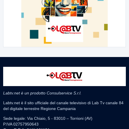
Labtv.net è un prodotto Consulservice S.r.l.
Labtv.net è il sito ufficiale del canale televisivo di Lab Tv canale 84
del digitale terrestre Regione Campania
Sede legale: Via Chiaio, 5 - 83010 – Torrioni (AV)
P.IVA 02757950643