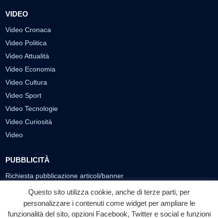
VIDEO
Video Cronaca
Video Politica
Video Attualità
Video Economia
Video Cultura
Video Sport
Video Tecnologie
Video Curiosità
Video
PUBBLICITÀ
Richiesta pubblicazione articoli/banner
Questo sito utilizza cookie, anche di terze parti, per
SEGUICI SUI SOCIAL
personalizzare i contenuti come widget per ampliare le
funzionalità del sito, opzioni Facebook, Twitter e social e funzioni
f
◎
▶