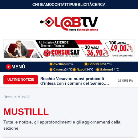
CHI SIAMO
CONTATTI
PUBBLICITÀ
CERCA
Avellino
36°C
Benevento
37°C
MENÙ
+
Caserta
34°C
Napoli
34°C
Salerno
34°C
Rischio Vesuvio: nuovi protocolli
ULTIME NOTIZIE
16 ORE FA
d’intesa con i comuni del Sannio,
firmato il protocollo con Arpaise
Home
> Mustilll
MUSTILLL
Tutte le notizie, gli approfondimenti e gli aggiornamenti della
sezione.