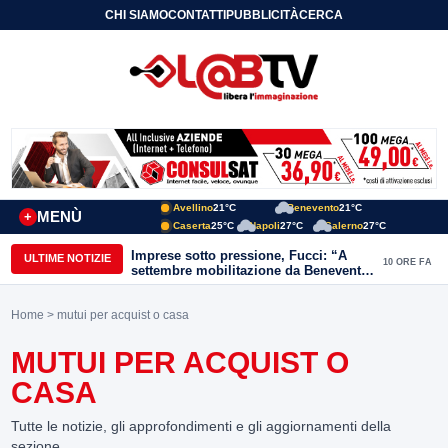
CHI SIAMO
CONTATTI
PUBBLICITÀ
CERCA
Avellino
21°C
Benevento
21°C
MENÙ
+
Caserta
25°C
Napoli
27°C
Salerno
27°C
Imprese sotto pressione, Fucci: “A
ULTIME NOTIZIE
10 ORE FA
settembre mobilitazione da Benevento
e Avellino”
Home
> mutui per acquist o casa
MUTUI PER ACQUIST O
CASA
Tutte le notizie, gli approfondimenti e gli aggiornamenti della
sezione.