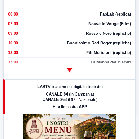
00:00
FabLab (replica)
02:00
Nouvelle Vouge (Film)
09:00
Rosso e Nero (repliche)
10:30
Buonissimo Red Roger (repliche)
12:00
Fili Meridiani (repliche)
13:00
La Mappa dei Piaceri
14:00
LabNews
17:00
LabNews (replica)
LABTV
e anche sul digitale terrestre
18:30
Di Faccia e di Profilo (repliche)
CANALE 84
(in Campania)
CANALE 268
(DDT Nazionale)
19:30
LabNews (Diretta)
E sulla nostra
APP
21:00
Free Sport
23:00
LabNews (replica)