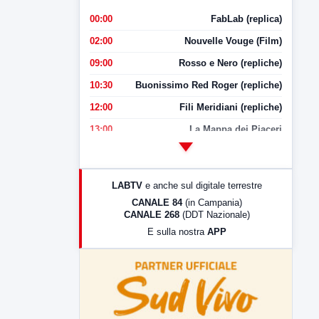
00:00
FabLab (replica)
02:00
Nouvelle Vouge (Film)
09:00
Rosso e Nero (repliche)
10:30
Buonissimo Red Roger (repliche)
12:00
Fili Meridiani (repliche)
13:00
La Mappa dei Piaceri
14:00
LabNews
17:00
LabNews (replica)
LABTV
e anche sul digitale terrestre
18:30
Di Faccia e di Profilo (repliche)
CANALE 84
(in Campania)
CANALE 268
(DDT Nazionale)
19:30
LabNews (Diretta)
E sulla nostra
APP
21:00
Free Sport
23:00
LabNews (replica)