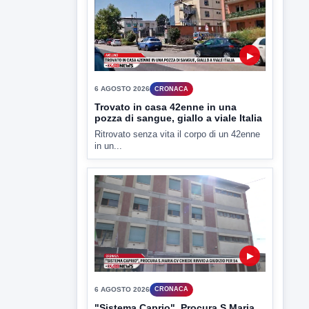
▶
6 AGOSTO 2026
CRONACA
"Sistema Caprio", Procura S.Maria
CV chiede rinvio a giudizio per 54
La Procura della Repubblica di Santa
Capua Vetere chiude le...
▶
6 AGOSTO 2026
ATTUALITÀ