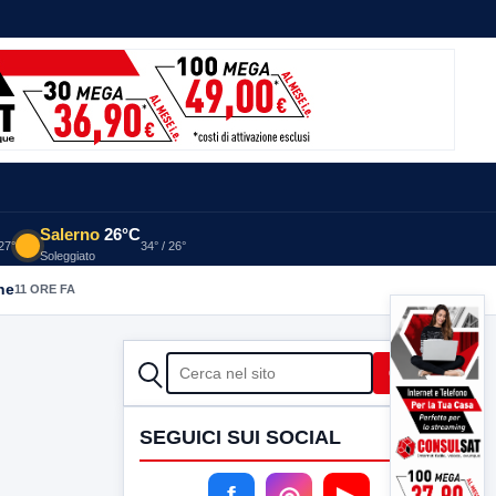
Salerno
26°C
 27°
34° / 26°
Soleggiato
he
11 ORE FA
CERCA
Cerca
SEGUICI SUI SOCIAL
f
◎
▶