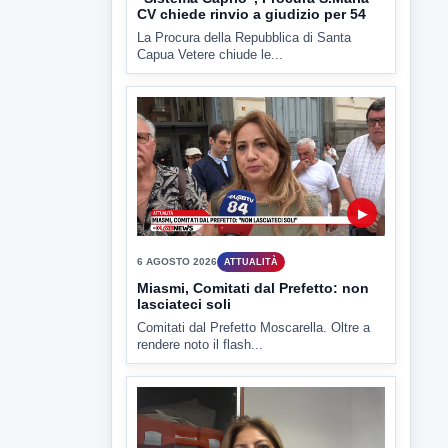
Miasmi, Comitati dal Prefetto: non
lasciateci soli
Comitati dal Prefetto Moscarella. Oltre a
rendere noto il flash...
▶
6 AGOSTO 2026
ATTUALITÀ
Tirata del Carro ancora in forse,
D'Ambrosio: continuiamo a lavorare
L'assessore comunale alla Cultura di
Mirabella Eclano, Raffaella Rita
D'Ambrosio,...