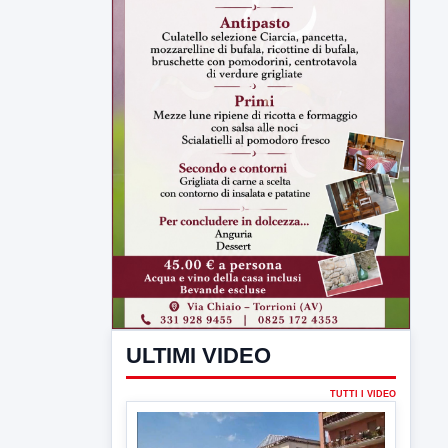
ULTIMI VIDEO
TUTTI I VIDEO
▶
6 AGOSTO 2026
CRONACA
Trovato in casa 42enne in una
pozza di sangue, giallo a viale Italia
Ritrovato senza vita il corpo di un 42enne
in un...