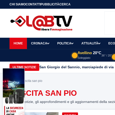
CHI SIAMO
CONTATTI
PUBBLICITÀ
CERCA
HOME
CRONACA
POLITICA
ATTUALITÀ
ECO
Avellino
20°C
36° / 20°
Soleggiato
San Giorgio del Sannio, marciapiede di via
ULTIME NOTIZIE
Home
> nascita san pio
NASCITA SAN PIO
Tutte le notizie, gli approfondimenti e gli aggiornamenti della sez