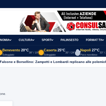
NOMIA
CULTURA
SPORT
PALINSESTO
FORMAT TV
Benevento
20°C
Caserta
25°C
Napoli
27°C
38° / 19°
35° / 24°
33° /
Soleggiato
Soleggiato
Poco nuvoloso
 Falcone e Borsellino: Zampetti e Lombardi replicano alle polemic
ione.