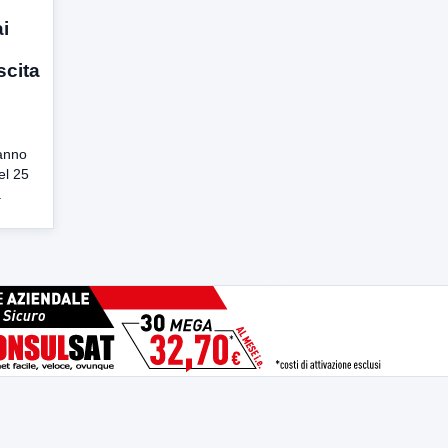
ai
scita
 anno
el 25
.