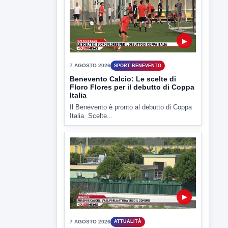
▶
7 AGOSTO 2026
ATTUALITÀ
Miasmi e Calore, l'ASL parla
attraverso il Comune
Nessuna nuova moria di pesci e nessuna
criticità igienico-sanitaria nel...
▶