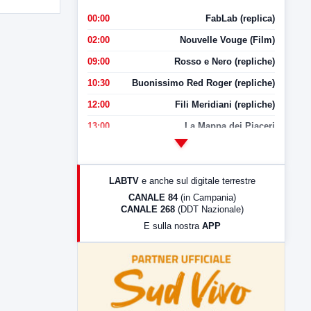
00:00
FabLab (replica)
02:00
Nouvelle Vouge (Film)
09:00
Rosso e Nero (repliche)
10:30
Buonissimo Red Roger (repliche)
12:00
Fili Meridiani (repliche)
13:00
La Mappa dei Piaceri
14:00
LabNews
17:00
LabNews (replica)
LABTV
e anche sul digitale terrestre
18:30
Di Faccia e di Profilo (repliche)
CANALE 84
(in Campania)
CANALE 268
(DDT Nazionale)
19:30
LabNews (Diretta)
E sulla nostra
APP
21:00
Free Sport
23:00
LabNews (replica)