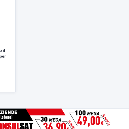
 il
 per