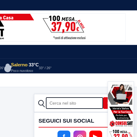
Salerno
33°C
 26°
33° / 26°
Poco nuvoloso
CERCA
Cerca
SEGUICI SUI SOCIAL
f
◎
▶