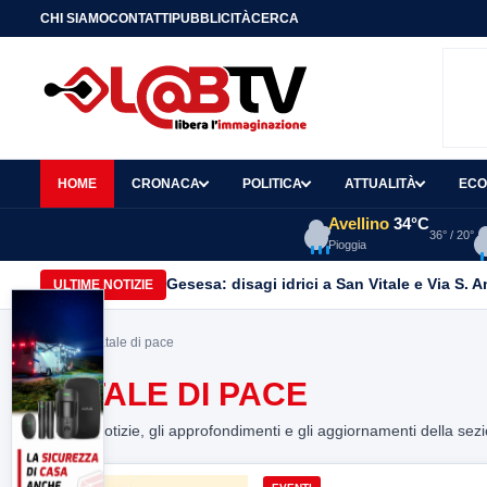
CHI SIAMO
CONTATTI
PUBBLICITÀ
CERCA
HOME
CRONACA
POLITICA
ATTUALITÀ
ECO
Avellino
34°C
36° / 20°
Pioggia
Gesesa: disagi idrici a San Vitale e Via S. 
ULTIME NOTIZIE
Home
> natale di pace
NATALE DI PACE
Tutte le notizie, gli approfondimenti e gli aggiornamenti della sez