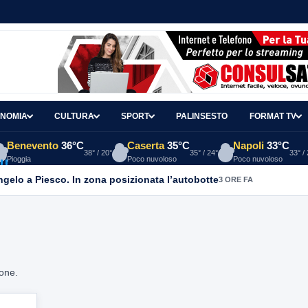
NOMIA
CULTURA
SPORT
PALINSESTO
FORMAT TV
Benevento
36°C
Caserta
35°C
Napoli
33°C
38° / 20°
35° / 24°
33° /
Pioggia
Poco nuvoloso
Poco nuvoloso
Angelo a Piesco. In zona posizionata l’autobotte
3 ORE FA
ione.