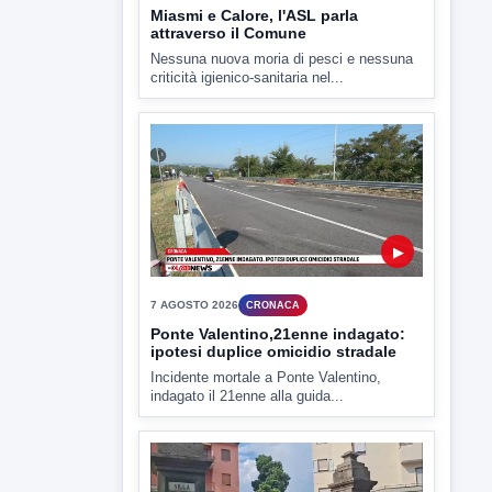
7 AGOSTO 2026
CRONACA
Ponte Valentino,21enne indagato:
ipotesi duplice omicidio stradale
Incidente mortale a Ponte Valentino,
indagato il 21enne alla guida...
▶
7 AGOSTO 2026
CRONACA
Malore o aggressione? Sarà
l'autopsia a chiarire il giallo di Villa
Adriana
Sarà affidato con ogni probabilità all'inizio
della prossima settimana l'incarico...