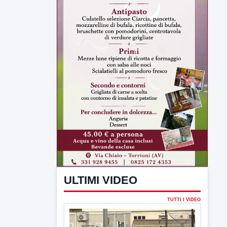
ULTIMI VIDEO
TUTTI I VIDEO
▶
7 AGOSTO 2026
SPORT BENEVENTO
Benevento Calcio: Le scelte di
Floro Flores per il debutto di Coppa
Italia
Il Benevento è pronto al debutto di Coppa
Italia. Scelte...