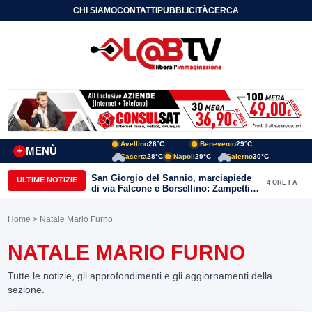
CHI SIAMO
CONTATTI
PUBBLICITÀ
CERCA
Avellino
26°C
Benevento
29°C
MENÙ
+
Caserta
28°C
Napoli
29°C
Salerno
30°C
San Giorgio del Sannio, marciapiede
ULTIME NOTIZIE
4 ORE FA
di via Falcone e Borsellino: Zampetti e
Lombardi replicano alle polemiche
Home
> Natale Mario Furno
NATALE MARIO FURNO
Tutte le notizie, gli approfondimenti e gli aggiornamenti della
sezione.