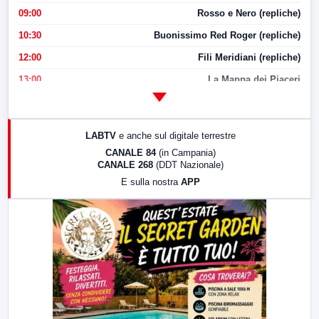
09:00
Rosso e Nero (repliche)
10:30
Buonissimo Red Roger (repliche)
12:00
Fili Meridiani (repliche)
13:00
La Mappa dei Piaceri
14:00
LabNews
17:00
LabNews (replica)
LABTV
e anche sul digitale terrestre
18:30
Di Faccia e di Profilo (repliche)
CANALE 84
(in Campania)
CANALE 268
(DDT Nazionale)
19:30
LabNews (Diretta)
E sulla nostra
APP
21:00
Free Sport
23:00
LabNews (replica)