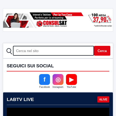
CERCA
Cerca
SEGUICI SUI SOCIAL
f
◎
▶
Facebook
Instagram
YouTube
LABTV LIVE
LIVE