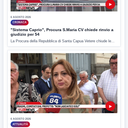
▶
6 AGOSTO 2026
CRONACA
"Sistema Caprio", Procura S.Maria CV chiede rinvio a
giudizio per 54
La Procura della Repubblica di Santa Capua Vetere chiude le...
▶
6 AGOSTO 2026
ATTUALITÀ