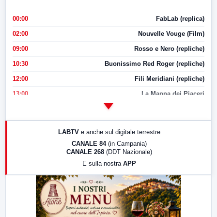
00:00
FabLab (replica)
02:00
Nouvelle Vouge (Film)
09:00
Rosso e Nero (repliche)
10:30
Buonissimo Red Roger (repliche)
12:00
Fili Meridiani (repliche)
13:00
La Mappa dei Piaceri
14:00
LabNews
17:00
LabNews (replica)
LABTV
e anche sul digitale terrestre
18:30
Di Faccia e di Profilo (repliche)
CANALE 84
(in Campania)
CANALE 268
(DDT Nazionale)
19:30
LabNews (Diretta)
E sulla nostra
APP
21:00
Free Sport
23:00
LabNews (replica)