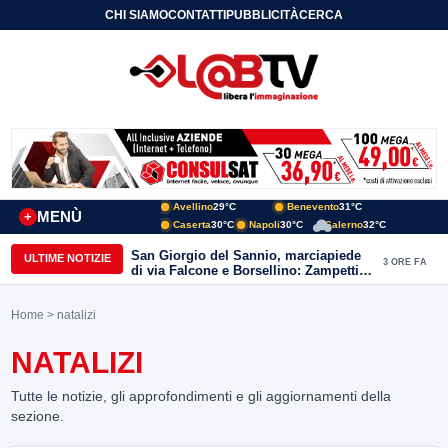
CHI SIAMO
CONTATTI
PUBBLICITÀ
CERCA
Avellino
29°C
Benevento
31°C
MENÙ
+
Caserta
30°C
Napoli
30°C
Salerno
32°C
San Giorgio del Sannio, marciapiede
ULTIME NOTIZIE
3 ORE FA
di via Falcone e Borsellino: Zampetti e
Lombardi replicano alle polemiche
Home
> natalizi
NATALIZI
Tutte le notizie, gli approfondimenti e gli aggiornamenti della
sezione.