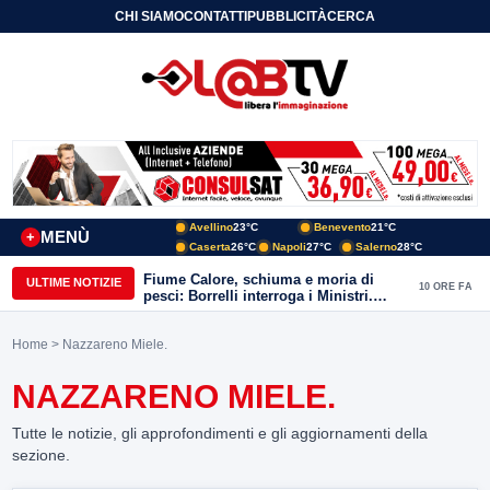
CHI SIAMO
CONTATTI
PUBBLICITÀ
CERCA
Avellino
23°C
Benevento
21°C
MENÙ
+
Caserta
26°C
Napoli
27°C
Salerno
28°C
Fiume Calore, schiuma e moria di
ULTIME NOTIZIE
10 ORE FA
pesci: Borrelli interroga i Ministri.
“Benevento paga l’assenza del
depuratore
Home
> Nazzareno Miele.
NAZZARENO MIELE.
Tutte le notizie, gli approfondimenti e gli aggiornamenti della
sezione.