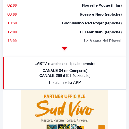
02:00
Nouvelle Vouge (Film)
09:00
Rosso e Nero (repliche)
10:30
Buonissimo Red Roger (repliche)
12:00
Fili Meridiani (repliche)
13:00
La Mappa dei Piaceri
14:00
LabNews
17:00
LabNews (replica)
LABTV
e anche sul digitale terrestre
18:30
Di Faccia e di Profilo (repliche)
CANALE 84
(in Campania)
CANALE 268
(DDT Nazionale)
19:30
LabNews (Diretta)
E sulla nostra
APP
21:00
Free Sport
23:00
LabNews (replica)