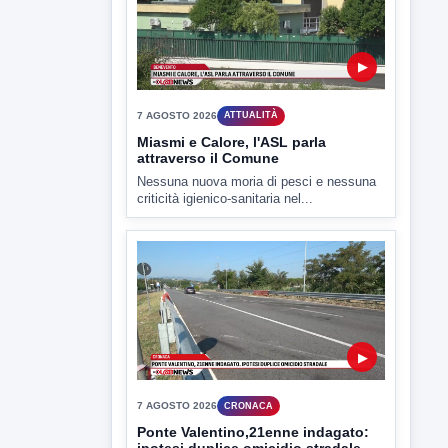
▶
7 AGOSTO 2026
CRONACA
Ponte Valentino,21enne indagato:
ipotesi duplice omicidio stradale
Incidente mortale a Ponte Valentino,
indagato il 21enne alla guida...
▶
7 AGOSTO 2026
CRONACA
Malore o aggressione? Sarà
l'autopsia a chiarire il giallo di Villa
Adriana
Sarà affidato con ogni probabilità all'inizio