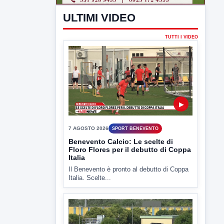
Il Benevento è pronto al debutto di Coppa
Italia. Scelte...
▶
7 AGOSTO 2026
ATTUALITÀ
Miasmi e Calore, l'ASL parla
attraverso il Comune
Nessuna nuova moria di pesci e nessuna
criticità igienico-sanitaria nel...