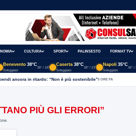
NOMIA
CULTURA
SPORT
PALINSESTO
FORMAT TV
Benevento
38°C
Caserta
38°C
Napoli
35°C
38° / 18°
38° / 23°
36° /
Soleggiato
Soleggiato
Soleggiato
ipendi ancora in ritardo: “Non è più sostenibile”
5 ORE FA
TANO PIÙ GLI ERRORI”
ione.