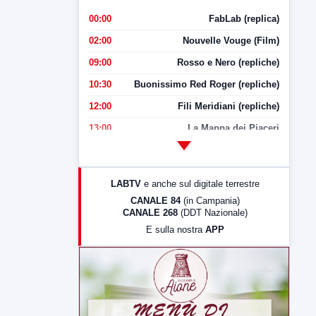
00:00
FabLab (replica)
02:00
Nouvelle Vouge (Film)
09:00
Rosso e Nero (repliche)
10:30
Buonissimo Red Roger (repliche)
12:00
Fili Meridiani (repliche)
13:00
La Mappa dei Piaceri
14:00
LabNews
17:00
LabNews (replica)
LABTV
e anche sul digitale terrestre
18:30
Di Faccia e di Profilo (repliche)
CANALE 84
(in Campania)
CANALE 268
(DDT Nazionale)
19:30
LabNews (Diretta)
E sulla nostra
APP
21:00
Free Sport
23:00
LabNews (replica)