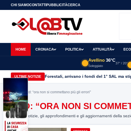
CHI SIAMO
CONTATTI
PUBBLICITÀ
CERCA
HOME
CRONACA
POLITICA
ATTUALITÀ
ECO
Avellino
36°C
37° / 20°
Soleggiato
Forestali, arrivano i fondi del 1° SAL ma st
ULTIME NOTIZIE
Home
> Ncd: “ora non si commettano più gli errori”
NCD: “ORA NON SI COMMET
Tutte le notizie, gli approfondimenti e gli aggiornamenti della sez