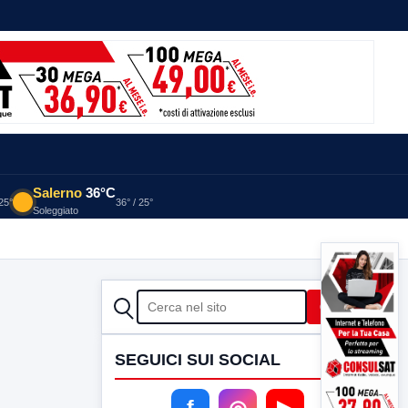
Salerno
36°C
 25°
36° / 25°
Soleggiato
CERCA
Cerca
SEGUICI SUI SOCIAL
f
◎
▶