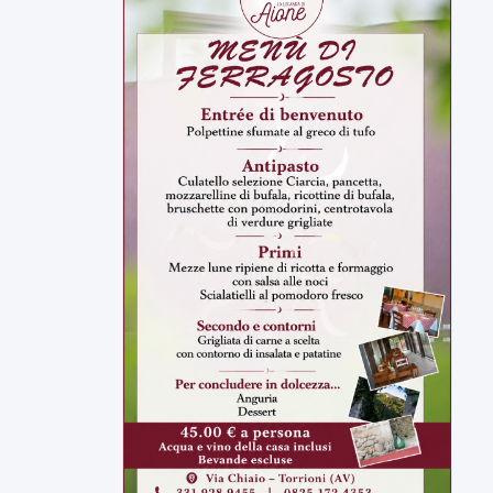
ULTIMI VIDEO
TUTTI I VIDEO
▶
7 AGOSTO 2026
SPORT BENEVENTO
Benevento Calcio: Le scelte di
Floro Flores per il debutto di Coppa
Italia