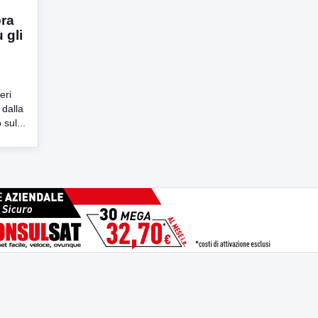
ora
 gli
eri
 dalla
sul...