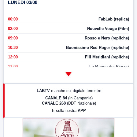
LUNEDI 03/08
00:00
FabLab (replica)
02:00
Nouvelle Vouge (Film)
09:00
Rosso e Nero (repliche)
10:30
Buonissimo Red Roger (repliche)
12:00
Fili Meridiani (repliche)
13:00
La Mappa dei Piaceri
14:00
LabNews
17:00
LabNews (replica)
LABTV
e anche sul digitale terrestre
18:30
Di Faccia e di Profilo (repliche)
CANALE 84
(in Campania)
CANALE 268
(DDT Nazionale)
19:30
LabNews (Diretta)
E sulla nostra
APP
21:00
Free Sport
23:00
LabNews (replica)