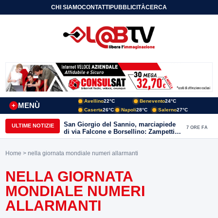
CHI SIAMO
CONTATTI
PUBBLICITÀ
CERCA
Avellino
22°C
Benevento
24°C
MENÙ
+
Caserta
26°C
Napoli
28°C
Salerno
27°C
San Giorgio del Sannio, marciapiede
ULTIME NOTIZIE
7 ORE FA
di via Falcone e Borsellino: Zampetti e
Lombardi replicano alle polemiche
Home
> nella giornata mondiale numeri allarmanti
NELLA GIORNATA
MONDIALE NUMERI
ALLARMANTI