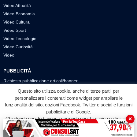
Video Attualità
Video Economia
Video Cultura
Video Sport
Video Tecnologie
Video Curiosità
Video
PUBBLICITÀ
Richiesta pubblicazione articoli/banner
Questo sito utilizza cookie, anche di terze parti, per
SEGUICI SUI SOCIAL
personalizzare i contenuti come widget per ampliare le
f
◎
▶
funzionalità del sito, opzioni Facebook, Twitter e social e funzioni
pubblicitarie di Google.
Facebook
Instagram
YouTube
×
Chiudendo questo banner, scorrendo questa pagina o cliccando
su qualunque suo elemento acconsenti all'uso dei cookie.
© 2026 LABTV - Tutti i diritti riservati
Accetta