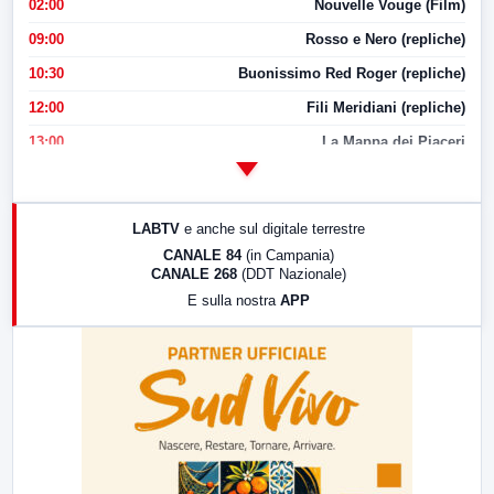
02:00
Nouvelle Vouge (Film)
09:00
Rosso e Nero (repliche)
10:30
Buonissimo Red Roger (repliche)
12:00
Fili Meridiani (repliche)
13:00
La Mappa dei Piaceri
14:00
LabNews
17:00
LabNews (replica)
LABTV
e anche sul digitale terrestre
18:30
Di Faccia e di Profilo (repliche)
CANALE 84
(in Campania)
CANALE 268
(DDT Nazionale)
19:30
LabNews (Diretta)
E sulla nostra
APP
21:00
Free Sport
23:00
LabNews (replica)