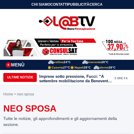
CHI SIAMO
CONTATTI
PUBBLICITÀ
CERCA
Avellino
24°C
Benevento
26°C
MENÙ
+
Caserta
27°C
Napoli
28°C
Salerno
28°C
Imprese sotto pressione, Fucci: “A
ULTIME NOTIZIE
5 ORE FA
settembre mobilitazione da Benevento
e Avellino”
Home
> neo sposa
NEO SPOSA
Tutte le notizie, gli approfondimenti e gli aggiornamenti della
sezione.