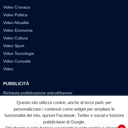
Video Cronaca
Video Politica
Video Attualità
Video Economia
Video Cultura
Video Sport
Video Tecnologie
Video Curiosità
Video
PUBBLICITÀ
Richiesta pubblicazione articoli/banner
Questo sito utilizza cookie, anche di terze parti, per
SEGUICI SUI SOCIAL
personalizzare i contenuti come widget per ampliare le
f
◎
▶
funzionalità del sito, opzioni Facebook, Twitter e social e funzioni
pubblicitarie di Google.
Facebook
Instagram
YouTube