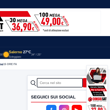
Salerno
27°C
 26°
34° / 25°
Soleggiato
he
15 ORE FA
CERCA
Cerca
SEGUICI SUI SOCIAL
f
◎
▶