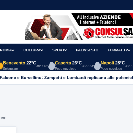
NOMIA
CULTURA
SPORT
PALINSESTO
FORMAT TV
Benevento
22°C
Caserta
26°C
Napoli
28°C
38° / 18°
36° / 23°
33° /
Soleggiato
Poco nuvoloso
Poco nuvoloso
 Falcone e Borsellino: Zampetti e Lombardi replicano alle polemic
ione.