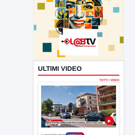
ULTIMI VIDEO
TUTTI I VIDEO
▶
6 AGOSTO 2026
CRONACA
Trovato in casa 42enne in una
pozza di sangue, giallo a viale Italia
Ritrovato senza vita il corpo di un 42enne