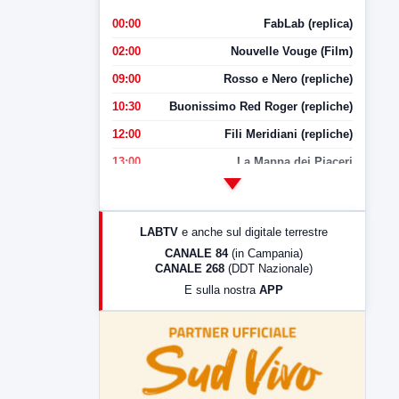
00:00
FabLab (replica)
02:00
Nouvelle Vouge (Film)
09:00
Rosso e Nero (repliche)
10:30
Buonissimo Red Roger (repliche)
12:00
Fili Meridiani (repliche)
13:00
La Mappa dei Piaceri
14:00
LabNews
17:00
LabNews (replica)
LABTV
e anche sul digitale terrestre
18:30
Di Faccia e di Profilo (repliche)
CANALE 84
(in Campania)
CANALE 268
(DDT Nazionale)
19:30
LabNews (Diretta)
E sulla nostra
APP
21:00
Free Sport
23:00
LabNews (replica)