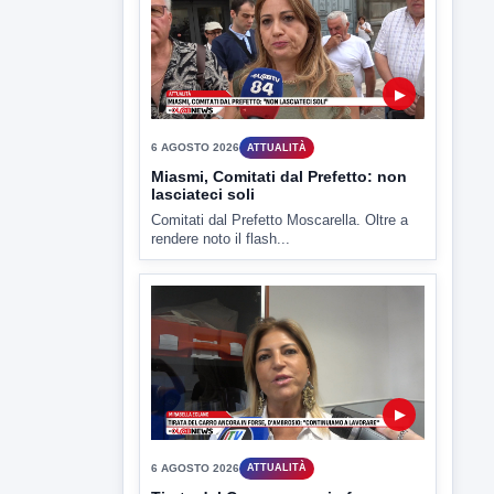
▶
6 AGOSTO 2026
ATTUALITÀ
Miasmi, Comitati dal Prefetto: non
lasciateci soli
Comitati dal Prefetto Moscarella. Oltre a
rendere noto il flash...
▶
6 AGOSTO 2026
ATTUALITÀ
Tirata del Carro ancora in forse,
D'Ambrosio: continuiamo a lavorare
L'assessore comunale alla Cultura di
Mirabella Eclano, Raffaella Rita