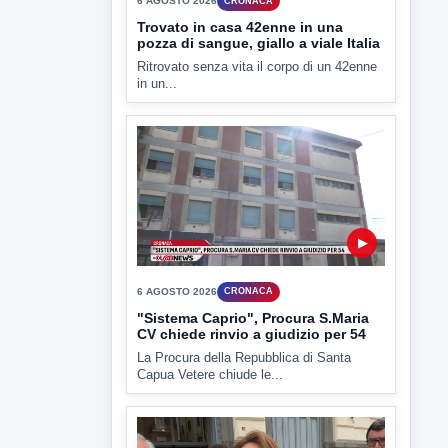
in un...
▶
6 AGOSTO 2026
CRONACA
"Sistema Caprio", Procura S.Maria
CV chiede rinvio a giudizio per 54
La Procura della Repubblica di Santa
Capua Vetere chiude le...