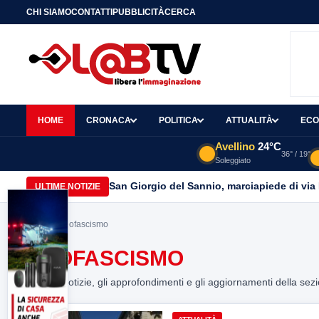
CHI SIAMO
CONTATTI
PUBBLICITÀ
CERCA
HOME
CRONACA
POLITICA
ATTUALITÀ
ECO
Avellino
24°C
36° / 19°
Soleggiato
San Giorgio del Sannio, marciapiede di via
ULTIME NOTIZIE
Home
> neofascismo
NEOFASCISMO
Tutte le notizie, gli approfondimenti e gli aggiornamenti della sez