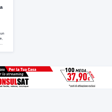
za
 un
e,
..