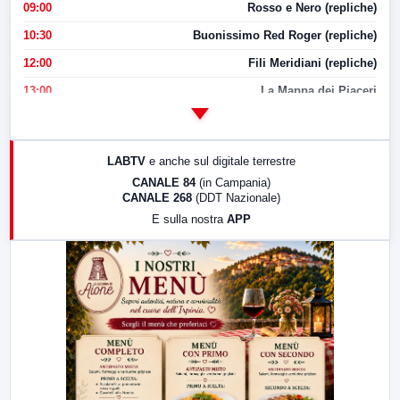
09:00
Rosso e Nero (repliche)
10:30
Buonissimo Red Roger (repliche)
12:00
Fili Meridiani (repliche)
13:00
La Mappa dei Piaceri
14:00
LabNews
17:00
LabNews (replica)
LABTV
e anche sul digitale terrestre
18:30
Di Faccia e di Profilo (repliche)
CANALE 84
(in Campania)
CANALE 268
(DDT Nazionale)
19:30
LabNews (Diretta)
E sulla nostra
APP
21:00
Free Sport
23:00
LabNews (replica)