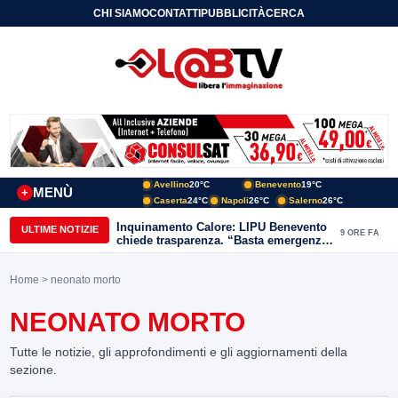
CHI SIAMO
CONTATTI
PUBBLICITÀ
CERCA
Avellino
20°C
Benevento
19°C
MENÙ
+
Caserta
24°C
Napoli
26°C
Salerno
26°C
Inquinamento Calore: LIPU Benevento
ULTIME NOTIZIE
9 ORE FA
chiede trasparenza. “Basta emergenze:
non possiamo continuare a trattare i
nostri corsi d’acqua come semplici
Home
> neonato morto
canali di scarico
NEONATO MORTO
Tutte le notizie, gli approfondimenti e gli aggiornamenti della
sezione.