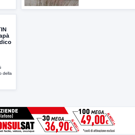
TIN
papà
dico
ù
o della