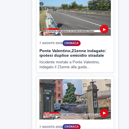
7 AGOSTO 2026
CRONACA
Ponte Valentino,21enne indagato:
ipotesi duplice omicidio stradale
Incidente mortale a Ponte Valentino,
indagato il 21enne alla guida...
▶
7 AGOSTO 2026
CRONACA
Malore o aggressione? Sarà
l'autopsia a chiarire il giallo di Villa
Adriana
Sarà affidato con ogni probabilità all'inizio
della prossima settimana l'incarico...