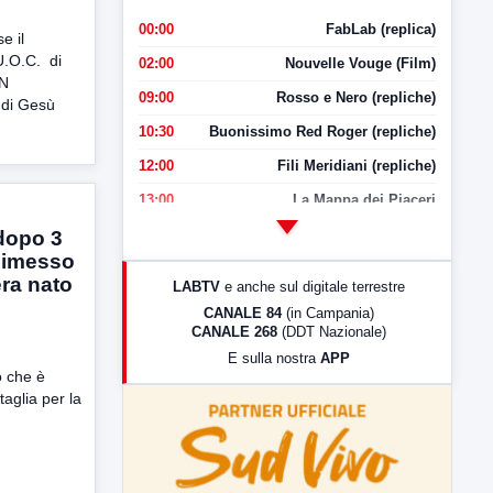
00:00
FabLab (replica)
e il
U.O.C. di
02:00
Nouvelle Vouge (Film)
IN
09:00
Rosso e Nero (repliche)
 di Gesù
10:30
Buonissimo Red Roger (repliche)
12:00
Fili Meridiani (repliche)
13:00
La Mappa dei Piaceri
14:00
LabNews
 dopo 3
 dimesso
17:00
LabNews (replica)
era nato
LABTV
e anche sul digitale terrestre
18:30
Di Faccia e di Profilo (repliche)
CANALE 84
(in Campania)
CANALE 268
(DDT Nazionale)
19:30
LabNews (Diretta)
E sulla nostra
APP
21:00
Free Sport
o che è
taglia per la
23:00
LabNews (replica)