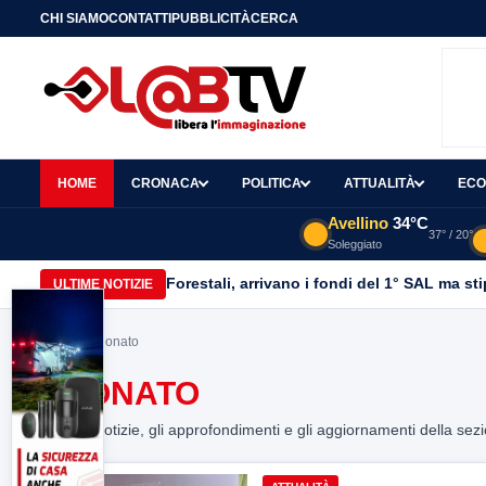
CHI SIAMO
CONTATTI
PUBBLICITÀ
CERCA
HOME
CRONACA
POLITICA
ATTUALITÀ
ECO
Avellino
34°C
37° / 20°
Soleggiato
Forestali, arrivano i fondi del 1° SAL ma st
ULTIME NOTIZIE
Home
> neonato
NEONATO
Tutte le notizie, gli approfondimenti e gli aggiornamenti della sez