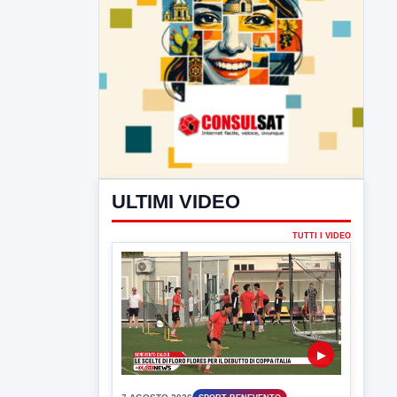
ULTIMI VIDEO
TUTTI I VIDEO
▶
7 AGOSTO 2026
SPORT BENEVENTO
Benevento Calcio: Le scelte di
Floro Flores per il debutto di Coppa
Italia
Il Benevento è pronto al debutto di Coppa
Italia. Scelte...