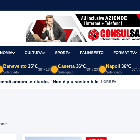
NOMIA
CULTURA
SPORT
PALINSESTO
FORMAT TV
Benevento
35°C
Caserta
36°C
Napoli
36°C
38° / 18°
39° / 23°
36° /
Soleggiato
Soleggiato
Soleggiato
ipendi ancora in ritardo: “Non è più sostenibile”
3 ORE FA
ione.