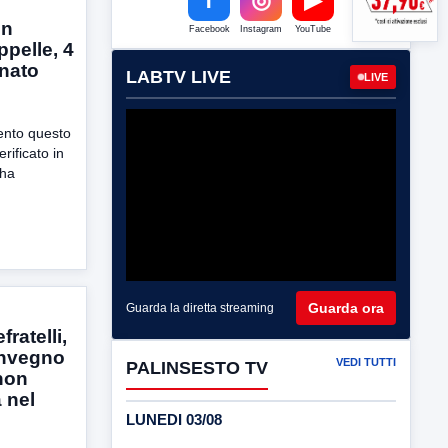
in
Facebook
Instagram
YouTube
pelle, 4
onato
LABTV LIVE
LIVE
ento questo
erificato in
 ha
Guarda ora
Guarda la diretta streaming
ratelli,
onvegno
VEDI TUTTI
PALINSESTO TV
 non
 nel
LUNEDI 03/08