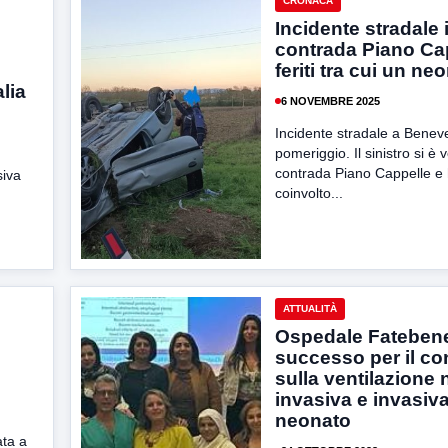
CRONACA
Incidente stradale 
contrada Piano Cap
feriti tra cui un ne
alia
6 NOVEMBRE 2025
Incidente stradale a Benev
pomeriggio. Il sinistro si è v
contrada Piano Cappelle e
siva
coinvolto...
ATTUALITÀ
Ospedale Fatebenef
successo per il c
sulla ventilazione
invasiva e invasiva
neonato
ata a