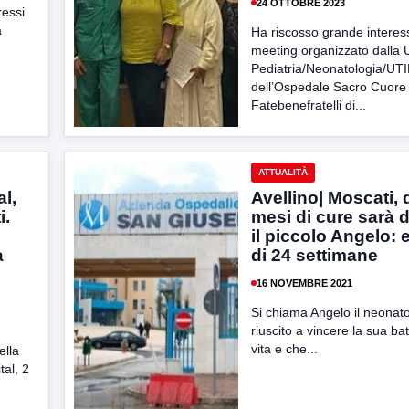
24 OTTOBRE 2023
ressi
a
Ha riscosso grande interess
meeting organizzato dalla 
Pediatria/Neonatologia/UT
dell’Ospedale Sacro Cuore
Fatebenefratelli di...
ATTUALITÀ
al,
Avellino| Moscati,
i.
mesi di cure sarà
il piccolo Angelo: 
a
di 24 settimane
16 NOVEMBRE 2021
Si chiama Angelo il neonat
riuscito a vincere la sua bat
vita e che...
ella
tal, 2