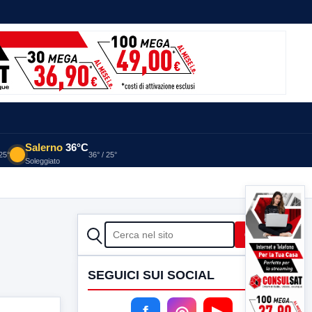
Salerno
36°C
 25°
36° / 25°
Soleggiato
CERCA
Cerca
SEGUICI SUI SOCIAL
f
◎
▶