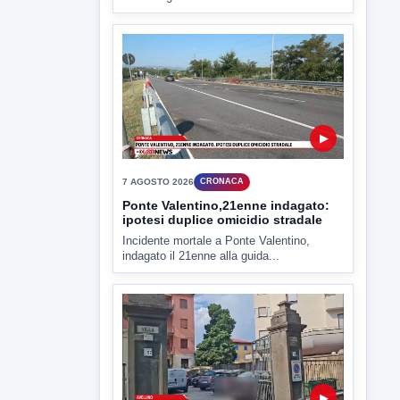
Miasmi e Calore, l'ASL parla
attraverso il Comune
Nessuna nuova moria di pesci e nessuna
criticità igienico-sanitaria nel...
▶
7 AGOSTO 2026
CRONACA
Ponte Valentino,21enne indagato:
ipotesi duplice omicidio stradale
Incidente mortale a Ponte Valentino,
indagato il 21enne alla guida...