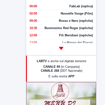
00:00
FabLab (replica)
02:00
Nouvelle Vouge (Film)
09:00
Rosso e Nero (repliche)
10:30
Buonissimo Red Roger (repliche)
12:00
Fili Meridiani (repliche)
13:00
La Mappa dei Piaceri
14:00
LabNews
17:00
LabNews (replica)
LABTV
e anche sul digitale terrestre
18:30
Di Faccia e di Profilo (repliche)
CANALE 84
(in Campania)
CANALE 268
(DDT Nazionale)
19:30
LabNews (Diretta)
E sulla nostra
APP
21:00
Free Sport
23:00
LabNews (replica)