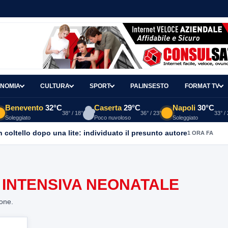
NOMIA
CULTURA
SPORT
PALINSESTO
FORMAT TV
Benevento
32°C
Caserta
29°C
Napoli
30°C
38° / 18°
36° / 23°
33° /
Soleggiato
Poco nuvoloso
Soleggiato
coltello dopo una lite: individuato il presunto autore
1 ORA FA
 INTENSIVA NEONATALE
ione.