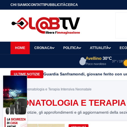
CHI SIAMO
CONTATTI
PUBBLICITÀ
CERCA
HOME
CRONACA
POLITICA
ATTUALITÀ
ECO
Avellino
30°C
37° / 19°
Poco nuvoloso
Guardia Sanframondi, giovane ferito con un 
ULTIME NOTIZIE
Home
> Neonatologia e Terapia Intensiva Neonatale
NEONATOLOGIA E TERAPIA
Tutte le notizie, gli approfondimenti e gli aggiornamenti della sez