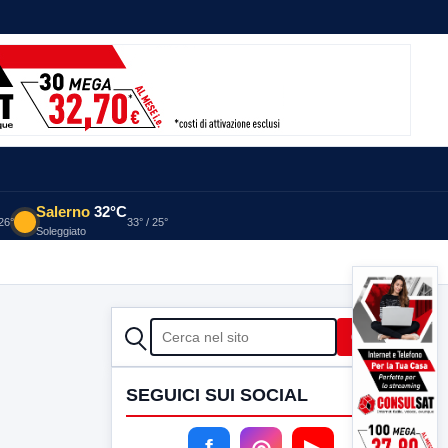
Salerno
32°C
 26°
33° / 25°
Soleggiato
CERCA
Cerca
SEGUICI SUI SOCIAL
f
◎
▶