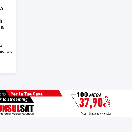
na
i
za
da
azione e