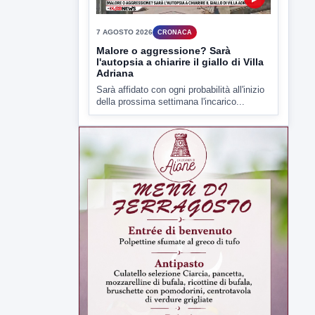
▶
7 AGOSTO 2026
CRONACA
Malore o aggressione? Sarà
l'autopsia a chiarire il giallo di Villa
Adriana
Sarà affidato con ogni probabilità all'inizio
della prossima settimana l'incarico...