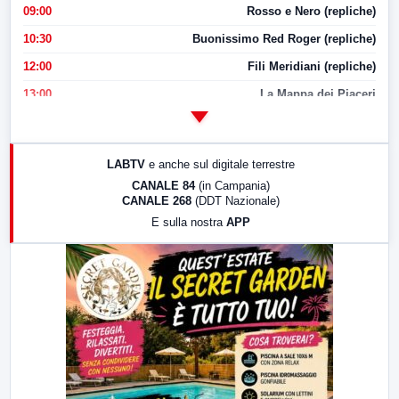
09:00
Rosso e Nero (repliche)
10:30
Buonissimo Red Roger (repliche)
12:00
Fili Meridiani (repliche)
13:00
La Mappa dei Piaceri
14:00
LabNews
17:00
LabNews (replica)
LABTV
e anche sul digitale terrestre
18:30
Di Faccia e di Profilo (repliche)
CANALE 84
(in Campania)
CANALE 268
(DDT Nazionale)
19:30
LabNews (Diretta)
E sulla nostra
APP
21:00
Free Sport
23:00
LabNews (replica)