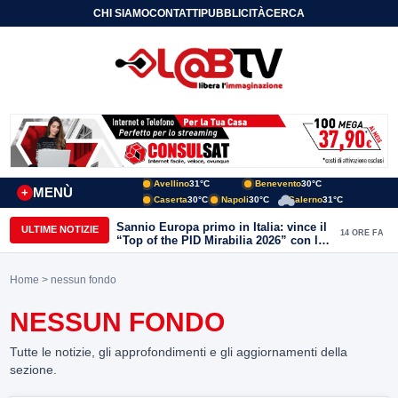
CHI SIAMO
CONTATTI
PUBBLICITÀ
CERCA
Avellino
31°C
Benevento
30°C
MENÙ
+
Caserta
30°C
Napoli
30°C
Salerno
31°C
Sannio Europa primo in Italia: vince il
ULTIME NOTIZIE
14 ORE FA
“Top of the PID Mirabilia 2026” con la
realtà virtuale nei musei del Sannio
Home
> nessun fondo
NESSUN FONDO
Tutte le notizie, gli approfondimenti e gli aggiornamenti della
sezione.