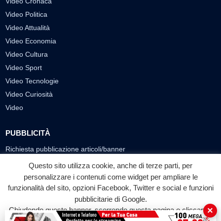
Video Cronaca
Video Politica
Video Attualità
Video Economia
Video Cultura
Video Sport
Video Tecnologie
Video Curiosità
Video
PUBBLICITÀ
Richiesta pubblicazione articoli/banner
Questo sito utilizza cookie, anche di terze parti, per
SEGUICI SUI SOCIAL
personalizzare i contenuti come widget per ampliare le
funzionalità del sito, opzioni Facebook, Twitter e social e funzioni
f
◎
▶
pubblicitarie di Google.
Facebook
Instagram
YouTube
×
Chiudendo questo banner, scorrendo questa pagina o cliccando