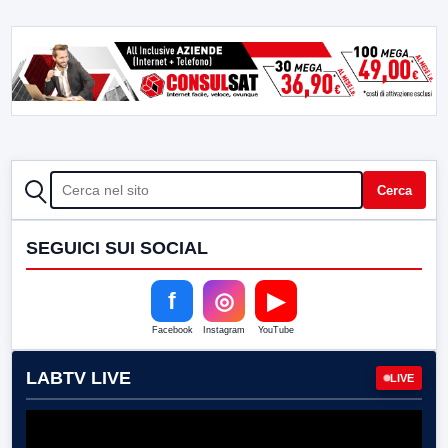
CERCA
Cerca
SEGUICI SUI SOCIAL
f
◎
▶
Facebook
Instagram
YouTube
LABTV LIVE
LIVE