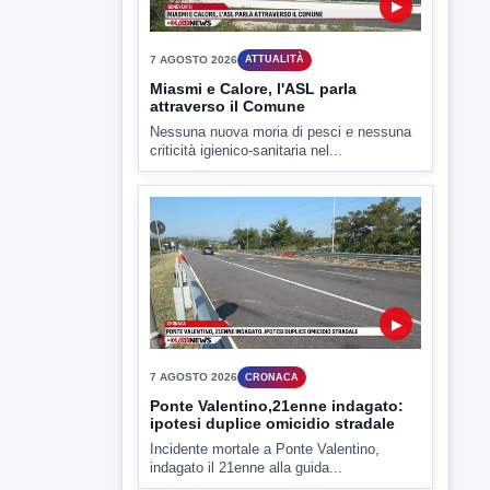
criticità igienico-sanitaria nel...
▶
7 AGOSTO 2026
CRONACA
Ponte Valentino,21enne indagato:
ipotesi duplice omicidio stradale
Incidente mortale a Ponte Valentino,
indagato il 21enne alla guida...