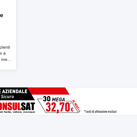
ne
zienti
n è
 me...