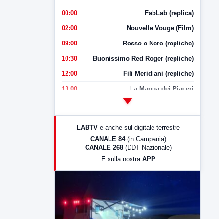
00:00
FabLab (replica)
02:00
Nouvelle Vouge (Film)
09:00
Rosso e Nero (repliche)
10:30
Buonissimo Red Roger (repliche)
12:00
Fili Meridiani (repliche)
13:00
La Mappa dei Piaceri
14:00
LabNews
17:00
LabNews (replica)
LABTV
e anche sul digitale terrestre
18:30
Di Faccia e di Profilo (repliche)
CANALE 84
(in Campania)
CANALE 268
(DDT Nazionale)
19:30
LabNews (Diretta)
E sulla nostra
APP
21:00
Free Sport
23:00
LabNews (replica)