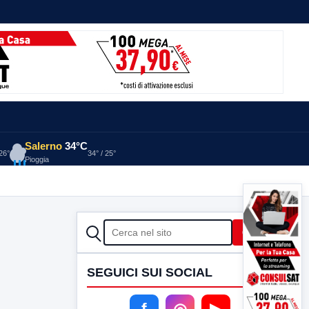
Salerno
34°C
 26°
34° / 25°
Pioggia
CERCA
Cerca
SEGUICI SUI SOCIAL
f
◎
▶