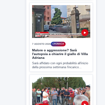
▶
7 AGOSTO 2026
CRONACA
Malore o aggressione? Sarà
l'autopsia a chiarire il giallo di Villa
Adriana
Sarà affidato con ogni probabilità all'inizio
della prossima settimana l'incarico...
▶
7 AGOSTO 2026
CRONACA
Miasmi dagli impianti di
depurazione, inviato l'esposto:
scattano le indagini
I cattivi odori provenienti dagli impianti di