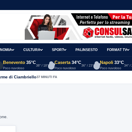
NOMIA
CULTURA
SPORT
PALINSESTO
FORMAT TV
Benevento
35°C
Caserta
34°C
Napoli
33°C
38° / 18°
36° / 23°
34° /
Poco nuvoloso
Poco nuvoloso
Poco nuvoloso
arme di Ciambriello
37 MINUTI FA
ione.