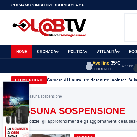
CHI SIAMO
CONTATTI
PUBBLICITÀ
CERCA
HOME
CRONACA
POLITICA
ATTUALITÀ
ECO
Avellino
35°C
37° / 19°
Poco nuvoloso
Carcere di Lauro, tre detenute incinte: l’all
ULTIME NOTIZIE
Home
> nessuna sospensione
NESSUNA SOSPENSIONE
Tutte le notizie, gli approfondimenti e gli aggiornamenti della sez