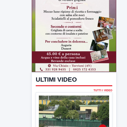
ULTIMI VIDEO
TUTTI I VIDEO
▶
7 AGOSTO 2026
ATTUALITÀ
Miasmi e Calore, l'ASL parla
attraverso il Comune
Nessuna nuova moria di pesci e nessuna