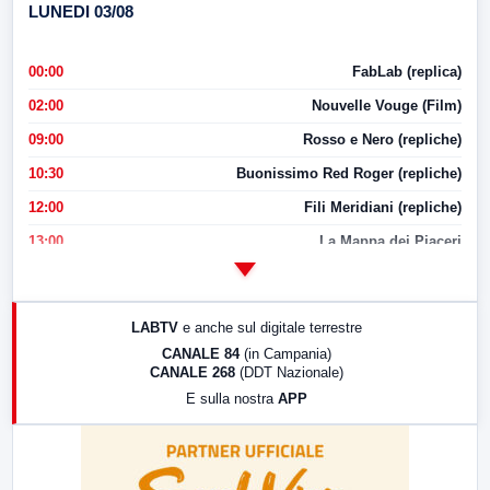
LUNEDI 03/08
00:00
FabLab (replica)
02:00
Nouvelle Vouge (Film)
09:00
Rosso e Nero (repliche)
10:30
Buonissimo Red Roger (repliche)
12:00
Fili Meridiani (repliche)
13:00
La Mappa dei Piaceri
14:00
LabNews
17:00
LabNews (replica)
LABTV
e anche sul digitale terrestre
18:30
Di Faccia e di Profilo (repliche)
CANALE 84
(in Campania)
CANALE 268
(DDT Nazionale)
19:30
LabNews (Diretta)
E sulla nostra
APP
21:00
Free Sport
23:00
LabNews (replica)