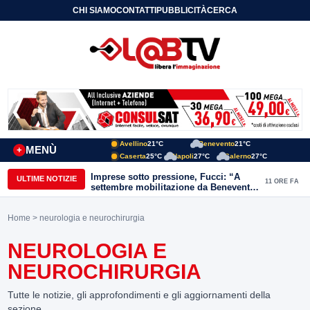
CHI SIAMO
CONTATTI
PUBBLICITÀ
CERCA
Avellino
21°C
Benevento
21°C
MENÙ
+
Caserta
25°C
Napoli
27°C
Salerno
27°C
Imprese sotto pressione, Fucci: “A
ULTIME NOTIZIE
11 ORE FA
settembre mobilitazione da Benevento
e Avellino”
Home
> neurologia e neurochirurgia
NEUROLOGIA E
NEUROCHIRURGIA
Tutte le notizie, gli approfondimenti e gli aggiornamenti della
sezione.